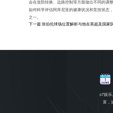
会在攻防转换、边路控制等方面做出不同的调
如何科学评估阿库尼亚的健康状况和竞技状态
之一。
下一篇
张伯伦球场位置解析与他在英超及国家
c7娱
富，