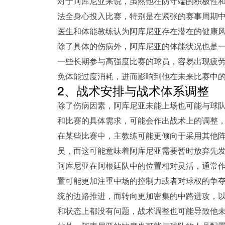
对于阿库尼亚来说，虽然他在防守端的积极性
法全身心投入比赛，特别是在紧张的赛事周期
医生和体能教练认为阿库尼亚存在潜在的健康
除了具体的伤病外，阿库尼亚的体能状况也是
一些长期参与高强度比赛的球员，容易出现疲
免体能过度消耗，进而影响到他在未来比赛中
2、战术安排与战术体系调整
除了伤病因素，阿库尼亚未能上场也可能与球
和比赛的具体需求，可能会作出战术上的调整
在某些比赛中，主教练可能更倾向于采用其他
员，而这可能意味着阿库尼亚需要暂时放弃先
阿库尼亚在阿根廷队中的位置相对灵活，通常
置可能更加注重中场的控制力或者对球权的争
统的边路推进，而转向更加密集的中路进攻，
和状态上都没有问题，战术调整也可能导致他