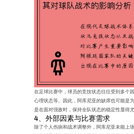
在足球比赛中，球员的竞技状态往往受到多个
心理状态等。因此，阿库尼亚的缺席也可能是
是在面对强敌时，保持全队状态的稳定性显得
4、外部因素与比赛需求
除了个人伤病和战术调整外，阿库尼亚未能上