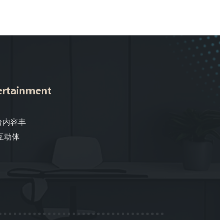
台内容丰
互动体