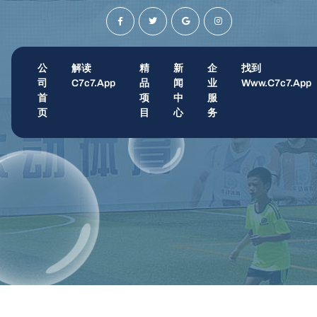
公
解读
精
新
企
找到
司
C7c7.app
品
闻
业
Www.c7c7.app
首
项
中
服
页
目
心
务