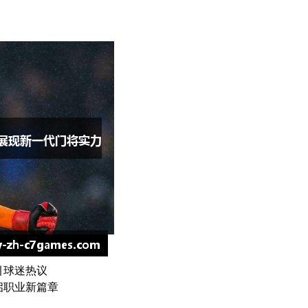
引球迷热议
启职业新篇章