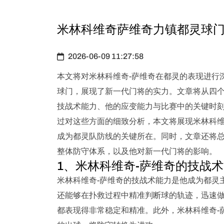
米林科维奇萨维奇力镇都灵球门
2026-06-09 11:27:58
本文将对米林科维奇-萨维奇在都灵的表现进行
球门，展现了新一代门将的实力。文章将从四个
技战术能力、他的应变能力与比赛中的关键时
过对这些方面的细致分析，本文将展现米林科维
成为都灵队防线的关键所在。同时，文章还将总
整体防守体系，以及他对新一代门将的影响。
1、米林科维奇-萨维奇的技战
米林科维奇-萨维奇的技战术能力是他成为都灵
还能够在扑救过程中精准判断球的轨迹，迅速
都表现得非常稳定和精准。此外，米林科维奇-