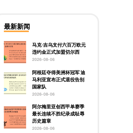
最新新闻
马克·吉乌支付六百万欧元
违约金正式加盟切尔西
2026-08-06
阿根廷夺得美洲杯冠军 迪
马利亚宣布正式退役告别
国家队
2026-08-06
阿尔梅里亚创西甲单赛季
最长连续不胜纪录成耻辱
历史篇章
2026-08-06