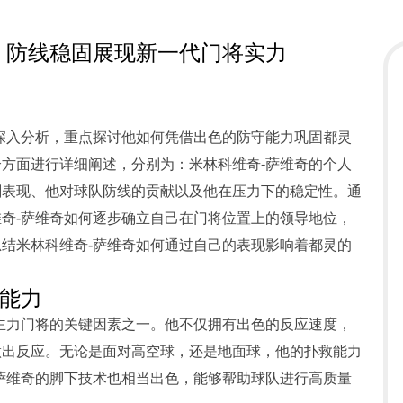
 防线稳固展现新一代门将实力
深入分析，重点探讨他如何凭借出色的防守能力巩固都灵
方面进行详细阐述，分别为：米林科维奇-萨维奇的个人
刻表现、他对球队防线的贡献以及他在压力下的稳定性。通
奇-萨维奇如何逐步确立自己在门将位置上的领导地位，
结米林科维奇-萨维奇如何通过自己的表现影响着都灵的
术能力
主力门将的关键因素之一。他不仅拥有出色的反应速度，
做出反应。无论是面对高空球，还是地面球，他的扑救能力
萨维奇的脚下技术也相当出色，能够帮助球队进行高质量