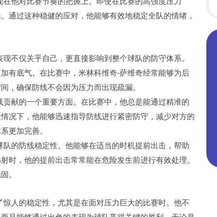
现在他对比赛节奏的把握上。即使在比赛的高强度压力
误。通过这种稳健的应对，他能够有效地稳定全队的情绪，
表现不仅关乎自己，更直接影响到整个球队的防守体系。
加有底气。在比赛中，米林科维奇-萨维奇经常能够为后
空间，确保防线不会因为压力而出现疏漏。
线贡献的一个重要方面。在比赛中，他总是能通过精准的
压情况下，他能够迅速指导防线进行紧密防守，减少对方的
体系更加完善。
球队的防线稳定性。他能够在适当的时机提前出击，帮助
远射时，他的提前出击常常能在危险发生前进行有效处理。
稳固。
了惊人的稳定性，尤其是在面对压力巨大的比赛时。他不