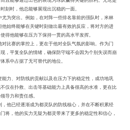
，而且能够通过出色的表现为球队赢得关键的胜利。无论是
张时刻时，他总能够展现出沉稳的一面。
中尤为突出。例如，在对阵一些排名靠前的强队时，米林
但他始终能够在关键时刻做出最有效的反应，将对方的进
，使得他能够在压力下保持一贯的高水平发挥。
他对比赛的掌控上，更在于他对全队气氛的影响。作为门
表现，平复全队的情绪，确保防守端不会因为个别失误而崩
守体系中占据了无可替代的地位。
变能力、对防线的贡献以及在压力下的稳定性，成功地巩
他不仅在扑救、出击等基础能力上具备很高的水准，更在比
的领导力和责任感。
到，他已经逐渐成为都灵队的防线核心，并在不断积累经
的门将，他的实力无疑为都灵带来了更多的稳定性和信心，