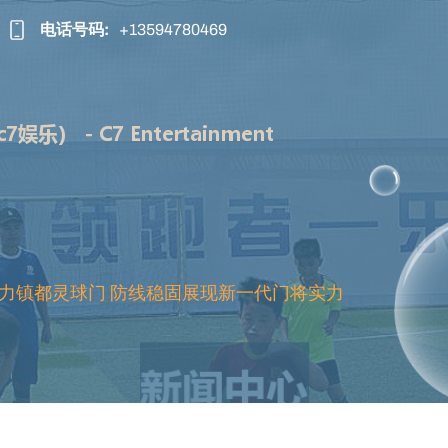
电话号码:
+13594780469
力镇都灵球门 防线稳固展现新一代门将实力