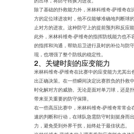
的出球，将防守转换为进攻。
除了基础的扑救能力外，米林科维奇-萨维奇在
方的定位球进攻时，他不仅能够准确地判断球
止对方的进攻。这种防守上的提前预判和反应
此外，米林科维奇-萨维奇的指挥防线能力也不
的指挥和沟通，帮助后卫进行及时的补位与防
现，也增强了整个防线的稳定性。
2、关键时刻的应变能力
米林科维奇-萨维奇在比赛中的应变能力尤其出
出正确决策。在一些瞬间决定比赛胜负的扑救中
时化解对方的威胁。无论是面对单刀球，还是
带来至关重要的防守保障。
在一些高压比赛中，米林科维奇-萨维奇常常会
速的判断和行动，在球队急需防守时刻挺身而
力，避免受到外界干扰，始终处于最佳状态。