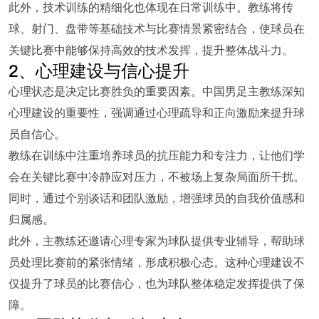
此外，技术训练的精细化也体现在日常训练中。教练将传
球、射门、盘带等基础技术与比赛情景紧密结合，使球员在
关键比赛中能够保持高效的技术发挥，提升整体战斗力。
2、心理建设与信心提升
心理状态是决定比赛胜负的重要因素。中国男足主教练深知
心理建设的重要性，强调通过心理疏导和正向激励来提升球
员自信心。
教练在训练中注重培养球员的抗压能力和专注力，让他们学
会在关键比赛中冷静应对压力，不被场上复杂局面所干扰。
同时，通过个别谈话和团队激励，增强球员的自我价值感和
归属感。
此外，主教练还邀请心理专家为球队提供专业辅导，帮助球
员处理比赛前的紧张情绪，形成积极心态。这种心理建设不
仅提升了球员的比赛信心，也为球队整体稳定发挥提供了保
障。