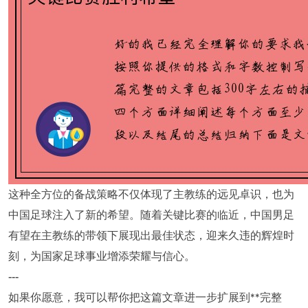
这种全方位的备战策略不仅体现了主教练的远见卓识，也为
中国足球注入了新的希望。随着关键比赛的临近，中国男足
有望在主教练的带领下展现出最佳状态，迎来久违的辉煌时
刻，为国家足球事业增添荣耀与信心。
---
如果你愿意，我可以帮你把这篇文章进一步扩展到**完整