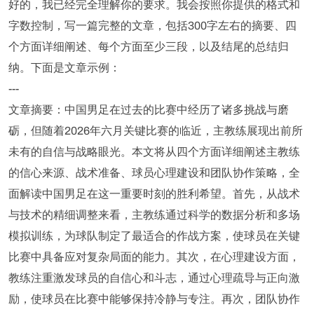
好的，我已经完全理解你的要求。我会按照你提供的格式和
字数控制，写一篇完整的文章，包括300字左右的摘要、四
个方面详细阐述、每个方面至少三段，以及结尾的总结归
纳。下面是文章示例：
---
文章摘要：中国男足在过去的比赛中经历了诸多挑战与磨
砺，但随着2026年六月关键比赛的临近，主教练展现出前所
未有的自信与战略眼光。本文将从四个方面详细阐述主教练
的信心来源、战术准备、球员心理建设和团队协作策略，全
面解读中国男足在这一重要时刻的胜利希望。首先，从战术
与技术的精细调整来看，主教练通过科学的数据分析和多场
模拟训练，为球队制定了最适合的作战方案，使球员在关键
比赛中具备应对复杂局面的能力。其次，在心理建设方面，
教练注重激发球员的自信心和斗志，通过心理疏导与正向激
励，使球员在比赛中能够保持冷静与专注。再次，团队协作