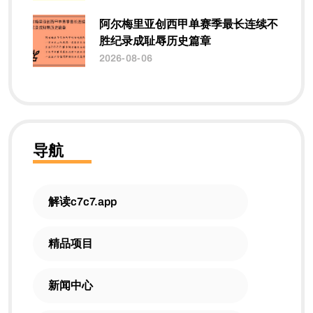
阿尔梅里亚创西甲单赛季最长连续不
胜纪录成耻辱历史篇章
2026-08-06
导航
解读c7c7.app
精品项目
新闻中心