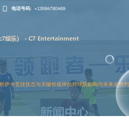
电话号码:
+13594780469
析萨卡竞技状态与关键价值评估对球队影响与未来走势判