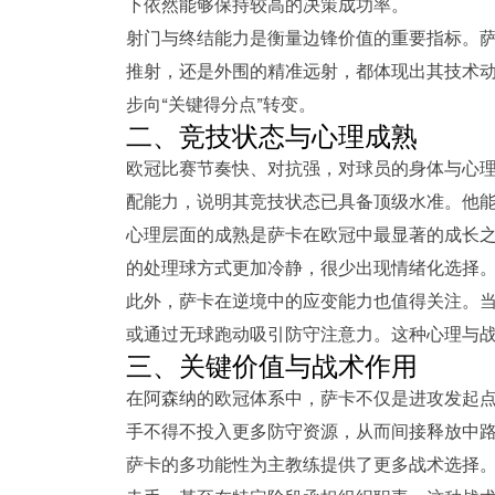
下依然能够保持较高的决策成功率。
射门与终结能力是衡量边锋价值的重要指标。
推射，还是外围的精准远射，都体现出其技术动
步向“关键得分点”转变。
二、竞技状态与心理成熟
欧冠比赛节奏快、对抗强，对球员的身体与心
配能力，说明其竞技状态已具备顶级水准。他
心理层面的成熟是萨卡在欧冠中最显著的成长
的处理球方式更加冷静，很少出现情绪化选择
此外，萨卡在逆境中的应变能力也值得关注。
或通过无球跑动吸引防守注意力。这种心理与
三、关键价值与战术作用
在阿森纳的欧冠体系中，萨卡不仅是进攻发起
手不得不投入更多防守资源，从而间接释放中
萨卡的多功能性为主教练提供了更多战术选择