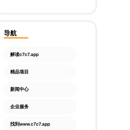
导航
解读c7c7.app
精品项目
新闻中心
企业服务
找到www.c7c7.app