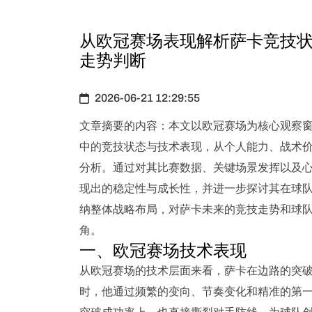
从欧冠赛场表现解析萨卡竞技
走势判断
2026-06-21 12:29:55
文章摘要的内容：本文以欧冠赛场为核心观察
中的竞技状态与技术表现，从个人能力、战术
分析。通过对其比赛数据、关键场景发挥以及
现出的稳定性与成长性，并进一步探讨其在球
纳整体战略布局，对萨卡未来的竞技走势和球
角。
一、欧冠赛场技术表现
从欧冠赛场的技术层面来看，萨卡在边路的突
时，他通过频繁的变向、节奏变化和精准的第