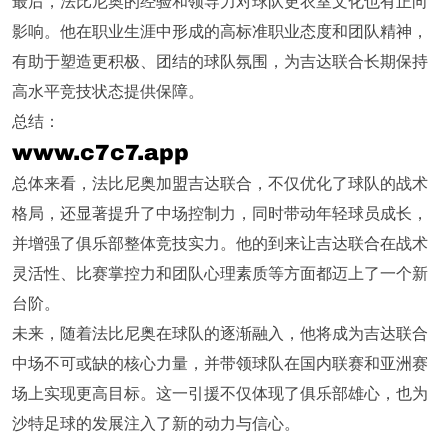
最后，法比尼奥的经验和领导力对球队更衣室文化也有正向
影响。他在职业生涯中形成的高标准职业态度和团队精神，
有助于塑造更积极、团结的球队氛围，为吉达联合长期保持
高水平竞技状态提供保障。
总结：
www.c7c7.app
总体来看，法比尼奥加盟吉达联合，不仅优化了球队的战术
格局，还显著提升了中场控制力，同时带动年轻球员成长，
并增强了俱乐部整体竞技实力。他的到来让吉达联合在战术
灵活性、比赛掌控力和团队心理素质等方面都迈上了一个新
台阶。
未来，随着法比尼奥在球队的逐渐融入，他将成为吉达联合
中场不可或缺的核心力量，并带领球队在国内联赛和亚洲赛
场上实现更高目标。这一引援不仅体现了俱乐部雄心，也为
沙特足球的发展注入了新的动力与信心。