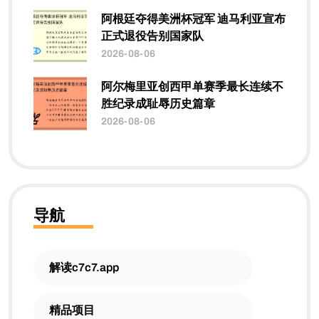
阿根廷夺得美洲杯冠军 迪马利亚宣布
正式退役告别国家队
2026-08-06
阿尔梅里亚创西甲单赛季最长连续不
胜纪录成耻辱历史篇章
2026-08-06
导航
解读c7c7.app
精品项目