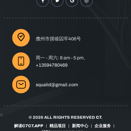
儋州市摸锻囚牢406号
周一 - 周六: 8 am - 5 pm,
+13594780469
squalid@gmail.com
© 2026 ALL RIGHTS RESERVED
C7
.
解读C7C7.APP
精品项目
新闻中心
企业服务