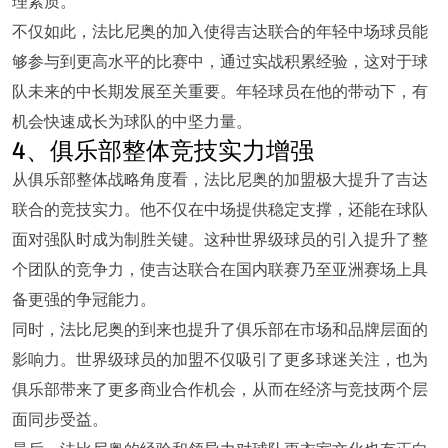
理素质。
不仅如此，法比尼奥的加入使得吉达联合的年轻中场球员能
够参与到更高水平的比赛中，通过实战积累经验，这对于球
队未来的中长期发展至关重要。年轻球员在他的带动下，有
机会快速成长为球队的中坚力量。
4、俱乐部整体竞技实力增强
从俱乐部整体战略角度看，法比尼奥的加盟极大提升了吉达
联合的竞技实力。他不仅在中场提供稳定支撑，还能在球队
面对强队时成为制胜关键。这种世界级球员的引入提升了整
个团队的竞争力，使吉达联合在国内联赛乃至亚洲赛场上具
备更强的争冠能力。
同时，法比尼奥的到来也提升了俱乐部在市场和品牌层面的
影响力。世界级球员的加盟不仅吸引了更多球迷关注，也为
俱乐部带来了更多商业合作机会，从而在经济与竞技两个层
面同步受益。