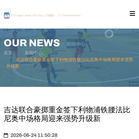
OUR NEWS
首页
新闻中心
吉达联合豪掷重金签下利物浦铁腰法比尼奥中场格局迎来强势
升级新
吉达联合豪掷重金签下利物浦铁腰法比
尼奥中场格局迎来强势升级新
2026-06-24 11:50:28