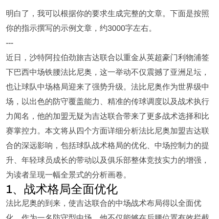
明白了，我可以根据你的要求生成完整的文章。下面是按照
你的指示撰写的示例文章，约3000字左右。
---
近日，沙特阿拉伯劲旅吉达联合以重金从英超豪门利物浦签
下巴西中场铁腰法比尼奥，这一举动不仅震撼了亚洲足坛，
也让球队中场格局迎来了强势升级。法比尼奥作为世界级中
场，以出色的防守覆盖能力、精准的传球调度以及战术执行
力闻名，他的加盟无疑为吉达联合带来了更多战术选择和比
赛掌控力。本文将从四个方面详细分析法比尼奥加盟吉达联
合的深远影响，包括球队战术格局的优化、中场控制力的提
升、年轻球员成长的带动以及俱乐部整体竞技实力的增强，
为读者呈现一幅全景式的分析画卷。
1、战术格局全面优化
法比尼奥的到来，使吉达联合的中场战术布局得以全面优
化。作为一名防守型中场，他不仅能够在后腰位置有效拦截