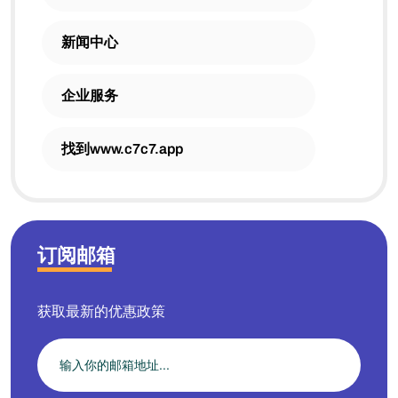
新闻中心
企业服务
找到www.c7c7.app
订阅邮箱
获取最新的优惠政策