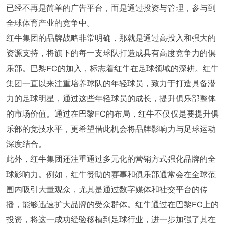
已经不再是简单的广告平台，而是通过投资与管理，参与到
全球体育产业的竞争中。
红牛集团的品牌战略非常明确，那就是通过高投入和强大的
资源支持，将旗下的每一支球队打造成具有高度竞争力的俱
乐部。巴黎FC的加入，标志着红牛在足球领域的深耕。红牛
集团一直以来注重培养球队的年轻球员，致力于打造具备潜
力的足球明星，通过这些年轻球员的成长，提升俱乐部整体
的市场价值。通过在巴黎FC的布局，红牛不仅仅是要提升俱
乐部的竞技水平，更希望借此机会将品牌影响力与足球运动
深度结合。
此外，红牛集团还注重通过多元化的营销方式强化品牌的全
球影响力。例如，红牛赞助的赛事和俱乐部通常会在全球范
围内吸引大量观众，尤其是通过数字媒体和社交平台的传
播，能够迅速扩大品牌的受众群体。红牛通过在巴黎FC上的
投资，将这一成功经验移植到足球行业，进一步加强了其在