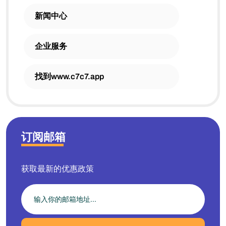
新闻中心
企业服务
找到www.c7c7.app
订阅邮箱
获取最新的优惠政策