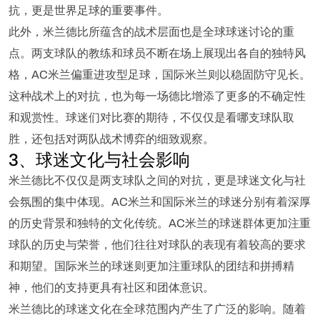
抗，更是世界足球的重要事件。
此外，米兰德比所蕴含的战术层面也是全球球迷讨论的重
点。两支球队的教练和球员不断在场上展现出各自的独特风
格，AC米兰偏重进攻型足球，国际米兰则以稳固防守见长。
这种战术上的对抗，也为每一场德比增添了更多的不确定性
和观赏性。球迷们对比赛的期待，不仅仅是看哪支球队取
胜，还包括对两队战术博弈的细致观察。
3、球迷文化与社会影响
米兰德比不仅仅是两支球队之间的对抗，更是球迷文化与社
会氛围的集中体现。AC米兰和国际米兰的球迷分别有着深厚
的历史背景和独特的文化传统。AC米兰的球迷群体更加注重
球队的历史与荣誉，他们往往对球队的表现有着较高的要求
和期望。国际米兰的球迷则更加注重球队的团结和拼搏精
神，他们的支持更具有社区和团体意识。
米兰德比的球迷文化在全球范围内产生了广泛的影响。随着