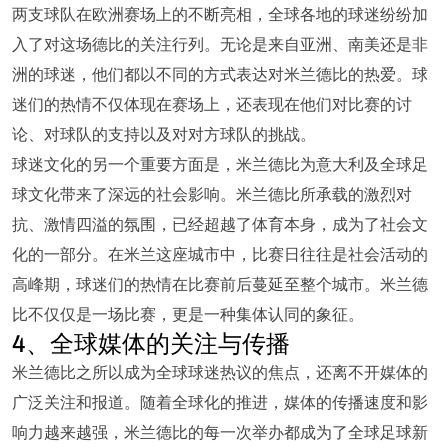
两支球队在欧洲赛场上的不断亮相，全球各地的球迷纷纷加
入了对这场德比的关注行列。无论是来自亚洲、南美还是非
洲的球迷，他们都以不同的方式表达对米兰德比的热爱。球
迷们的热情不仅体现在赛场上，还表现在他们对比赛的讨
论、对球队的支持以及对对方球队的挑战。
球迷文化的另一个重要方面是，米兰德比为意大利及全球足
球文化带来了深远的社会影响。米兰德比所承载的激烈对
抗、激情四溢的氛围，已经超越了体育本身，成为了社会文
化的一部分。在米兰这座城市中，比赛日往往是社会活动的
高峰期，球迷们的热情在比赛前后蔓延至整个城市。米兰德
比不仅仅是一场比赛，更是一种集体认同的象征。
4、全球媒体的关注与传播
米兰德比之所以成为全球球迷热议的焦点，还离不开媒体的
广泛关注和报道。随着全球化的推进，媒体的传播速度和影
响力越来越强，米兰德比的每一次举办都成为了全球足球新