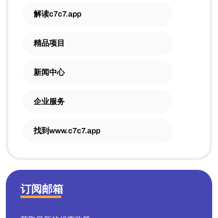
解读c7c7.app
精品项目
新闻中心
企业服务
找到www.c7c7.app
订阅邮箱