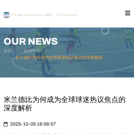
OUR NEWS
首页
新闻中心
米兰德比为何成为全球球迷热议焦点的深度解析
米兰德比为何成为全球球迷热议焦点的
深度解析
2025-10-05 16:08:57