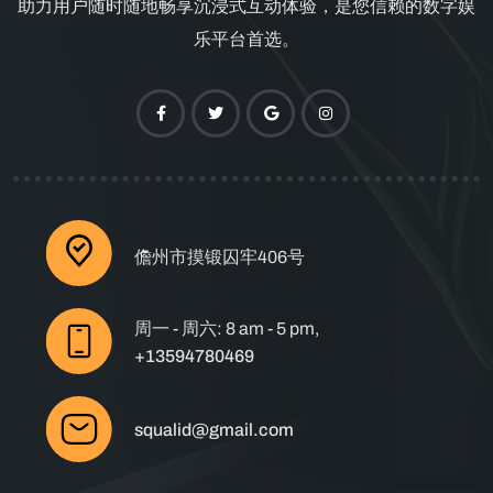
助力用户随时随地畅享沉浸式互动体验，是您信赖的数字娱
乐平台首选。
儋州市摸锻囚牢406号
周一 - 周六: 8 am - 5 pm,
+13594780469
squalid@gmail.com