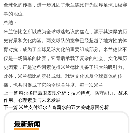
全球化的传播，进一步巩固了米兰德比作为世界足球顶级赛
事的地位。
总结：
米兰德比之所以成为全球球迷热议的焦点，源于其深厚的历
史背景和文化内涵。两支球队的竞争已经超越了地方性的体
育对抗，成为了全球足球文化的重要组成部分。米兰德比不
仅是一场简单的比赛，它背后承载了复杂的社会、文化和历
史因素，正是这些因素使得米兰德比具备了强大的吸引力。
此外，米兰德比的竞技成就、球迷文化以及全球媒体的传
播，也共同促成了它的全球关注度。每一次米兰
上一篇
科尔多巴后卫表现分析：技术特点、防守能力、战术
作用、心理素质与未来发展
下一篇
米兰支付维尔吉奇薪水的五大关键原因分析
最新新闻