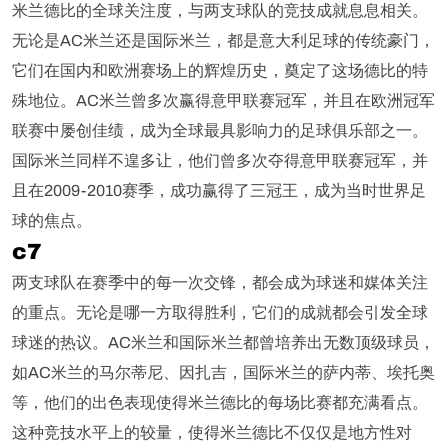
米兰德比的全球关注度，与两支球队的竞技成就息息相关。
无论是AC米兰还是国际米兰，都是意大利足球的传统豪门，
它们在国内和欧洲赛场上的辉煌历史，奠定了这场德比的特
殊地位。AC米兰曾多次赢得意甲联赛冠军，并且在欧洲冠军
联赛中屡创佳绩，成为全球最具影响力的足球俱乐部之一。
国际米兰同样不遑多让，他们曾多次夺得意甲联赛冠军，并
且在2009-2010赛季，成功赢得了三冠王，成为当时世界足
球的焦点。
c7
两支球队在赛季中的每一次交锋，都会成为球迷和媒体关注
的重点。无论是哪一方取得胜利，它们的成就都会引发全球
球迷的热议。AC米兰和国际米兰都曾培养出无数顶级球员，
如AC米兰的马尔蒂尼、因扎吉，国际米兰的萨内蒂、埃托奥
等，他们的出色表现使得米兰德比的每场比赛都充满看点。
这种竞技水平上的较量，使得米兰德比不仅仅是地方性对