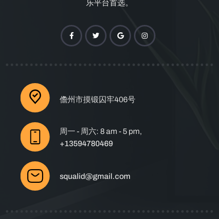
乐平台首选。
儋州市摸锻囚牢406号
周一 - 周六: 8 am - 5 pm,
+13594780469
squalid@gmail.com