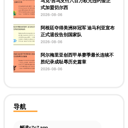
马克·吉乌支付六百万欧元违约金正
式加盟切尔西
2026-08-06
阿根廷夺得美洲杯冠军 迪马利亚宣布
正式退役告别国家队
2026-08-06
阿尔梅里亚创西甲单赛季最长连续不
胜纪录成耻辱历史篇章
2026-08-06
导航
解读c7c7.app