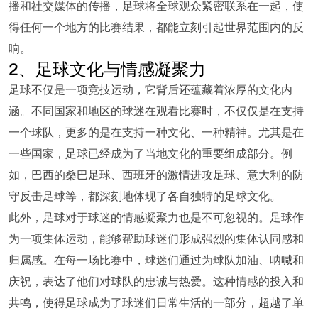
播和社交媒体的传播，足球将全球观众紧密联系在一起，使
得任何一个地方的比赛结果，都能立刻引起世界范围内的反
响。
2、足球文化与情感凝聚力
足球不仅是一项竞技运动，它背后还蕴藏着浓厚的文化内
涵。不同国家和地区的球迷在观看比赛时，不仅仅是在支持
一个球队，更多的是在支持一种文化、一种精神。尤其是在
一些国家，足球已经成为了当地文化的重要组成部分。例
如，巴西的桑巴足球、西班牙的激情进攻足球、意大利的防
守反击足球等，都深刻地体现了各自独特的足球文化。
此外，足球对于球迷的情感凝聚力也是不可忽视的。足球作
为一项集体运动，能够帮助球迷们形成强烈的集体认同感和
归属感。在每一场比赛中，球迷们通过为球队加油、呐喊和
庆祝，表达了他们对球队的忠诚与热爱。这种情感的投入和
共鸣，使得足球成为了球迷们日常生活的一部分，超越了单