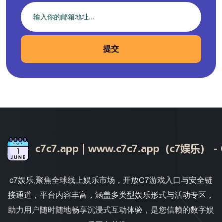
提交
c7娱乐,聚焦全球线上娱乐市场，开放C7游戏入口与安全链
接通道，平台内容丰富，涵盖多类型娱乐形式与活动专区，
助力用户随时随地畅享沉浸式互动体验，是您信赖的数字娱