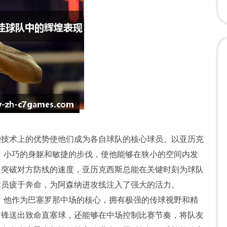
些技术上的优势使他们成为各自球队的核心球员。以亚历克
。小巧的身躯和敏捷的步伐，使他能够在狭小的空间内发
是突破对方防线的速度，亚历克西斯总能在关键时刻为球队
球员疲于奔命，为阿森纳进攻线注入了强大的活力。
，他作为巴塞罗那中场的核心，拥有极强的传球视野和精
前锋送出致命直塞球，还能够在中场控制比赛节奏，将队友