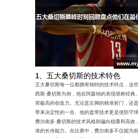
1、五大桑切斯的技术特色
五大桑切斯每一位都拥有独特的技术特点，这
西斯·桑切斯为例，他在阿森纳的表现堪称经典
挥极高的创造力。无论是左脚的精准射门，还
带来决定性的一击。他的盘带技术更是使防守
费尔南多·桑切斯的技术风格则偏向稳重和高效
准的长传能力。在比赛中，费尔南多不仅能为