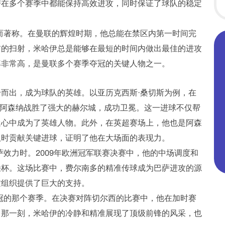
萨在多个赛季中都能保持高效进攻，同时保证了球队的稳定
而著称。在曼联的辉煌时期，他总能在禁区内第一时间完
前的扫射，米哈伊总是能够在最短的时间内做出最佳的进攻
率非常高，是曼联多个赛季夺冠的关键人物之一。
而出，成为球队的英雄。以亚历克西斯·桑切斯为例，在
球帮助阿森纳战胜了强大的赫尔城，成功卫冕。这一进球不仅帮
迷心中成为了英雄人物。此外，在英超赛场上，他也是阿森
队时贡献关键进球，证明了他在大场面的表现力。
萨效力时。2009年欧洲冠军联赛决赛中，他的中场调度和
朵杯。这场比赛中，费尔南多的精准传球成为巴萨进攻的源
攻组织提供了巨大的支持。
冠的那个赛季。在决赛对阵切尔西的比赛中，他在加时赛
。那一刻，米哈伊的冷静和精准展现了顶级前锋的风采，也