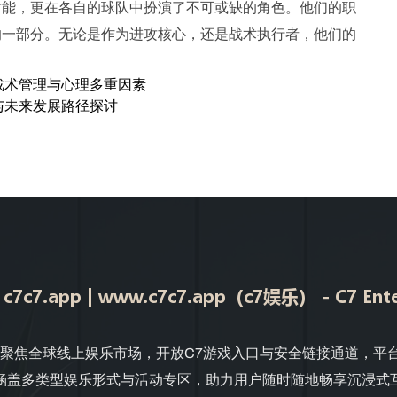
才能，更在各自的球队中扮演了不可或缺的角色。他们的职
的一部分。无论是作为进攻核心，还是战术执行者，他们的
战术管理与心理多重因素
与未来发展路径探讨
乐,聚焦全球线上娱乐市场，开放C7游戏入口与安全链接通道，平
涵盖多类型娱乐形式与活动专区，助力用户随时随地畅享沉浸式