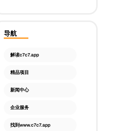
导航
解读c7c7.app
精品项目
新闻中心
企业服务
找到www.c7c7.app