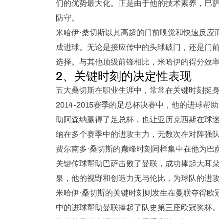
们的优势最大化。正是由于他的技术素养，巴
防守。
米哈伊·桑切斯以其高超的门前嗅觉和快速反应
成进球。无论是接应传中的头球破门，还是门
选择。与其他顶级前锋相比，米哈伊的得分效
2、关键时刻的决定性表现
五大桑切斯在职业生涯中，常常在关键时刻挺身
2014-2015赛季的足总杯决赛中，他的进
助阿森纳赢得了足总杯，也让亚历克西斯在球
纳在多个赛季中的进攻主力，无数次在对阵强
费尔南多·桑切斯的巅峰时刻同样集中在他为巴
关键传球帮助巴萨击败了曼联，成功捧起大耳
泉，他的视野和创造力无与伦比，为球队的进
米哈伊·桑切斯的关键时刻则发生在曼联夺得欧
中的进球帮助曼联捧起了队史第三座欧冠奖杯