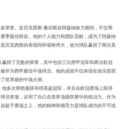
多荣誉。亚历克西斯·桑切斯在阿森纳效力期间，不仅帮
超赛季最佳阵容。他的个人能力和团队贡献，成为了阿森纳
，亚历克西斯的表现同样堪称伟大，他为球队赢得了两次美
队赢得了无数的荣誉，其中包括三次西甲冠军和两次欧冠
次被评为西甲最佳中场球员。他的成就不仅体现在俱乐部层
为了世界级的中场大师。
。他多次帮助曼联夺得英超冠军，并且在欧冠赛场上取得
佳球员奖项，证明了自己在世界顶级联赛中的统治力。作为
力远超于赛场之上，他的精神和领导力是球队成功的不可或