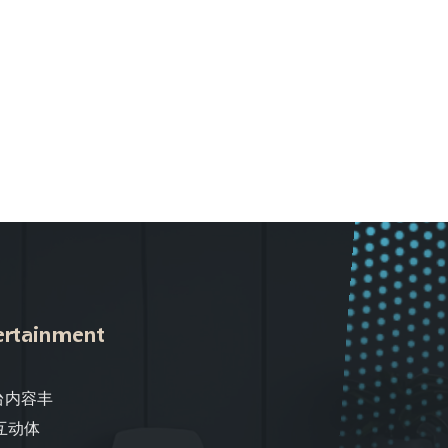
台内容丰
互动体