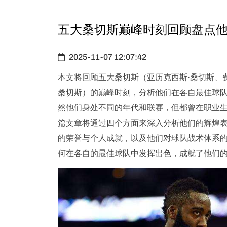
五大桑切斯巅峰时刻回顾盘点
2025-11-07 12:07:42
本文将回顾五大桑切斯（亚历克西斯·桑切斯、费
桑切斯）的巅峰时刻，分析他们在各自最佳球
然他们身处不同的年代和联赛，但都曾在职业
篇文章将通过四个方面来深入分析他们的辉煌
的荣誉与个人成就，以及他们对球队战术体系
何在各自的最佳球队中发挥出色，成就了他们