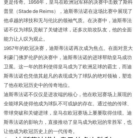
更是传奇。1956年，皇马在欧洲冠军杯的决赛中击败了斯科
普里（Stade de Reims），迪斯蒂法诺在这场比赛中展现了
他卓越的球技和无与伦比的领袖气质。在决赛中，迪斯蒂法
诺不仅为球队贡献了关键进球，还多次助攻队友，他的全面
能力让人叹为观止。
1957年的欧冠决赛，迪斯蒂法诺再次成为焦点。在面对意大
利豪门佛罗伦萨的决赛中，迪斯蒂法诺的进球帮助皇马成功
卫冕。这一年的胜利使得皇马成为了欧洲足球的霸主，而迪
斯蒂法诺也凭借其超凡的表现成为了球队的绝对领袖，塑造
了他在欧冠历史中的传奇地位。
迪斯蒂法诺不仅仅是进攻端的核心，他在欧冠赛场上展现的
全能球风使得他成为球队不可或缺的存在。通过他的传球、
带球突破和关键进球，皇马在欧冠赛场上屡屡取得佳绩。迪
斯蒂法诺的影响力，直接推动了皇马成为欧冠的常胜军，也
让他成为欧冠历史上的一代传奇。