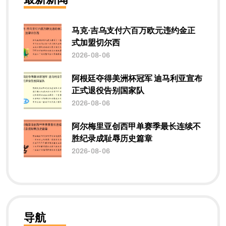
马克·吉乌支付六百万欧元违约金正
式加盟切尔西
2026-08-06
阿根廷夺得美洲杯冠军 迪马利亚宣布
正式退役告别国家队
2026-08-06
阿尔梅里亚创西甲单赛季最长连续不
胜纪录成耻辱历史篇章
2026-08-06
导航