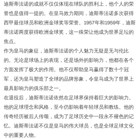
迪斯蒂法诺的成就不仅仅体现在球队的胜利上，他个人的荣
誉也是值得一提的。在皇马效力期间，迪斯蒂法诺多次获得
西甲最佳球员和欧洲金球奖等荣誉。1957年和1959年，迪斯
蒂法诺两度获得欧洲金球奖，这一殊荣让他成为世界足坛的
焦点。
作为皇马的象征，迪斯蒂法诺的个人魅力无疑是无与伦比
的。无论是球场上的表现，还是场外的影响力，他都在各个
方面发挥了极大的作用。他不仅帮助皇马赢得了数十个冠
军，还为皇马塑造了全球的品牌形象，令皇马成为了世界上
最具影响力的俱乐部之一。
在退役后，迪斯蒂法诺依然在足球界保持着巨大的影响力。
他的足球理念和风格，至今仍影响着年轻球员和教练。他的
传奇经历被后人传颂，成为了足球历史中一段永不褪色的记
忆。迪斯蒂法诺不仅是皇马的伟大球员，也是全球足球文化
中的重要人物。