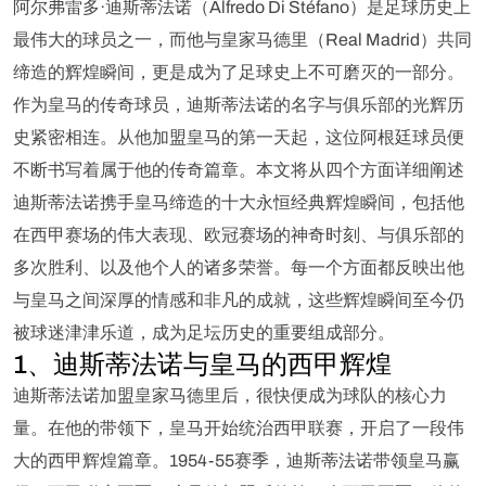
阿尔弗雷多·迪斯蒂法诺（Alfredo Di Stéfano）是足球历史上
最伟大的球员之一，而他与皇家马德里（Real Madrid）共同
缔造的辉煌瞬间，更是成为了足球史上不可磨灭的一部分。
作为皇马的传奇球员，迪斯蒂法诺的名字与俱乐部的光辉历
史紧密相连。从他加盟皇马的第一天起，这位阿根廷球员便
不断书写着属于他的传奇篇章。本文将从四个方面详细阐述
迪斯蒂法诺携手皇马缔造的十大永恒经典辉煌瞬间，包括他
在西甲赛场的伟大表现、欧冠赛场的神奇时刻、与俱乐部的
多次胜利、以及他个人的诸多荣誉。每一个方面都反映出他
与皇马之间深厚的情感和非凡的成就，这些辉煌瞬间至今仍
被球迷津津乐道，成为足坛历史的重要组成部分。
1、迪斯蒂法诺与皇马的西甲辉煌
迪斯蒂法诺加盟皇家马德里后，很快便成为球队的核心力
量。在他的带领下，皇马开始统治西甲联赛，开启了一段伟
大的西甲辉煌篇章。1954-55赛季，迪斯蒂法诺带领皇马赢