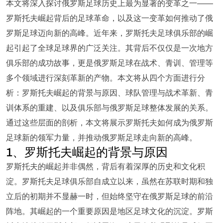
本文将深入探讨俄罗斯足球历史上最为显著的变革之一——
罗斯托夫崛起背后的足球革命，以及这一变革如何推动了俄
罗斯足球迈向新的高峰。近年来，罗斯托夫足球俱乐部的崛
起引起了全球足球界的广泛关注。其背后不仅仅是一次地方
俱乐部的成功故事，更是俄罗斯足球在战术、青训、管理等
多个领域进行深刻革新的产物。本文将从四个方面进行分
析：罗斯托夫崛起的背景与原因、球队管理与战术革新、青
训体系的重建、以及俱乐部与俄罗斯足球整体发展的关系。
通过这些层面的剖析，本文将展示罗斯托夫如何成为俄罗斯
足球新的领军力量，并推动俄罗斯足球走向新的高峰。
1、罗斯托夫崛起的背景与原因
罗斯托夫的崛起并非偶然，背后有着深厚的历史和文化积
淀。罗斯托夫足球俱乐部自成立以来，虽然在苏联时期和独
立后的初期并不显赫一时，但始终坚守在俄罗斯足球的前沿
阵地。其崛起的一个重要原因是地区足球文化的沉淀。罗斯