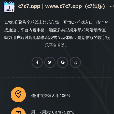
c7娱乐,聚焦全球线上娱乐市场，开放C7游戏入口与安全链
接通道，平台内容丰富，涵盖多类型娱乐形式与活动专区，
助力用户随时随地畅享沉浸式互动体验，是您信赖的数字娱
乐平台首选。
儋州市摸锻囚牢406号
周一 - 周六: 8 am - 5 pm,