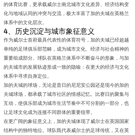
的体育比赛，更承载威尔士南北城市文化差异、经济结构变
化与地域认同的冲突与交流，极大丰富了加的夫城在英格兰
体系中的文化层次。
4、历史沉淀与城市象征意义
作为威尔士首府最具代表性的体育符号，加的夫城已经超越
单纯的足球俱乐部范畴，成为城市文化、经济与社会精神的
重要组成部分。球队在英格兰体系中不断奋斗的形象，与加
的夫城市的发展轨迹形成一致的隐喻：在更大的经济与文化
体系中寻求自身定位。
加的夫城的球场，无论是昔日的尼尼安公园还是现今的加的
夫城球场，都承载了城市社区的情感记忆。比赛日的聚集与
互动，使俱乐部成为城市生活节奏中不可分割的一部分，也
让足球文化成为连接不同群体的重要纽带。
在更广阔的象征意义上，加的夫城体现了威尔士在英国国家
结构中的独特地位。球队既代表威尔士的足球传统，又在英