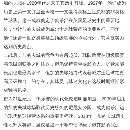
加的夫城在1920年代迎来了其历史巅峰。1927年，他们成为
历史上第一支并且至今唯一一支赢得英格兰足总杯的非英格
兰球队。这一成就奠定了俱乐部在英国足球史中的重要地
位，也让加的夫城成为威尔士足球荣耀的重要象征。同年，
他们还曾一度跻身英格兰顶级联赛的争冠行列，其竞技实力
达到历史高点。
二战后，加的夫城的竞争力有所起伏。球队数度在顶级联赛
与低级别联赛之间往返，但仍保持着重要影响力。尽管未能
长期稳居最高水平，但加的夫城始终代表着威尔士足球在更
高层级舞台上的存在，其球员与球迷文化在这段时期逐渐形
成独特风格。
进入21世纪后，俱乐部的现代化改造明显加速。2009年启用
的加的夫城球场取代历史悠久的尼尼安公园，成为俱乐部迈
向现代足球经营体系的重要里程碑。2013年，加的夫城历史
性地升入英超，虽仅征战一个赛季便降级，但其影响深远，