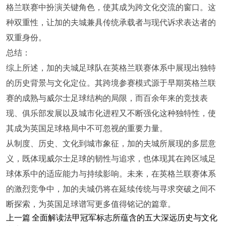
格兰联赛中扮演关键角色，使其成为跨文化交流的窗口。这
种双重性，让加的夫城兼具传统承载者与现代诉求表达者的
双重身份。
总结：
综上所述，加的夫城足球队在英格兰联赛体系中展现出独特
的历史背景与文化定位。其跨境参赛模式源于早期英格兰联
赛的成熟与威尔士足球结构的局限，而百余年来的竞技表
现、俱乐部发展以及城市化进程又不断强化这种独特性，使
其成为英国足球格局中不可忽视的重要力量。
从制度、历史、文化到城市象征，加的夫城所展现的多层意
义，既体现威尔士足球的韧性与追求，也体现其在跨区域足
球体系中的适应能力与持续影响。未来，在英格兰联赛体系
的激烈竞争中，加的夫城仍将在延续传统与寻求突破之间不
断探索，为英国足球谱写更多值得铭记的篇章。
上一篇
全面解读法甲冠军标志所蕴含的五大深远历史与文化