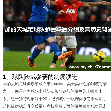
1、球队跨域参赛的制度演进
加的夫城足球俱乐部成立于1900年，其最具特色的制度背景
之一，便是作为威尔士球队却长期参加英格兰足球联赛体
系。这一独特现象源于20世纪初威尔士联赛体系尚未成熟，
难以提供稳定且高质量的竞技平台，而英格兰联赛则发展成