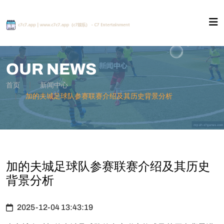
OUR NEWS
首页
新闻中心
加的夫城足球队参赛联赛介绍及其历史背景分析
加的夫城足球队参赛联赛介绍及其历史
背景分析
2025-12-04 13:43:19