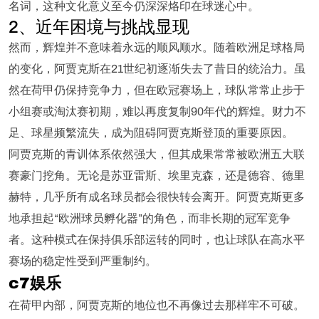
名词，这种文化意义至今仍深深烙印在球迷心中。
2、近年困境与挑战显现
然而，辉煌并不意味着永远的顺风顺水。随着欧洲足球格局
的变化，阿贾克斯在21世纪初逐渐失去了昔日的统治力。虽
然在荷甲仍保持竞争力，但在欧冠赛场上，球队常常止步于
小组赛或淘汰赛初期，难以再度复制90年代的辉煌。财力不
足、球星频繁流失，成为阻碍阿贾克斯登顶的重要原因。
阿贾克斯的青训体系依然强大，但其成果常常被欧洲五大联
赛豪门挖角。无论是苏亚雷斯、埃里克森，还是德容、德里
赫特，几乎所有成名球员都会很快转会离开。阿贾克斯更多
地承担起“欧洲球员孵化器”的角色，而非长期的冠军竞争
者。这种模式在保持俱乐部运转的同时，也让球队在高水平
赛场的稳定性受到严重制约。
c7娱乐
在荷甲内部，阿贾克斯的地位也不再像过去那样牢不可破。