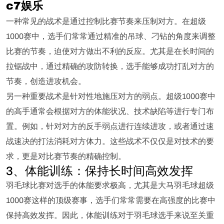
c7娱乐
一种常见的战术是通过控制比赛节奏来压制对方。在超级
1000赛中，选手们常常通过精准的吊球、刁钻的角度来调整
比赛的节奏，迫使对方做出不利的反应。尤其是在长时间的
拉锯战中，通过精确的攻防转换，选手能够成功打乱对方的
节奏，创造进攻机会。
另一种重要战术是针对性地施压对方的弱点。超级1000赛中
的高手通常会根据对方的体能状况、技术缺陷等进行专门布
置。例如，针对对方的反手弱点进行连续进攻，或者通过速
战速决的打法消耗对方体力。这些战术不仅仅是对技术的要
求，更是对比赛节奏的精确控制。
3、体能训练：保持长时间高效发挥
羽毛球比赛对选手的体能要求极高，尤其是大马羽毛球超级
1000赛这样的顶级赛事，选手们常常需要在高强度的比赛中
保持高效发挥。因此，体能训练对于羽毛球选手来说至关重