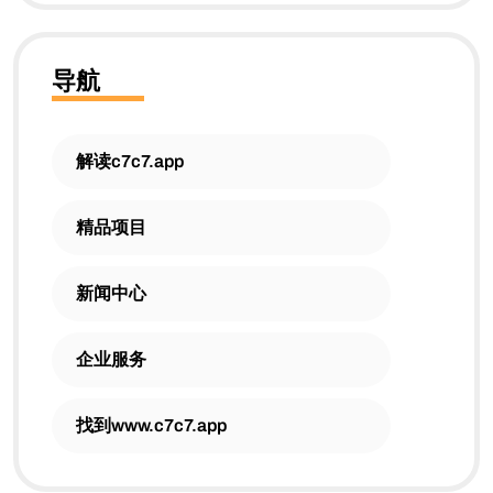
导航
解读c7c7.app
精品项目
新闻中心
企业服务
找到www.c7c7.app