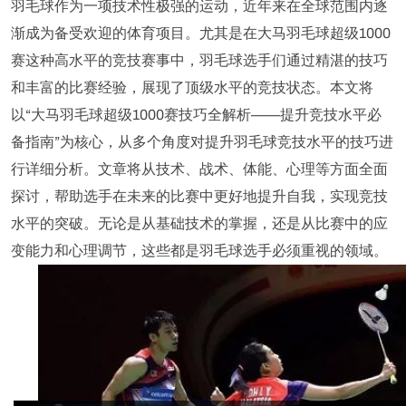
羽毛球作为一项技术性极强的运动，近年来在全球范围内逐
渐成为备受欢迎的体育项目。尤其是在大马羽毛球超级1000
赛这种高水平的竞技赛事中，羽毛球选手们通过精湛的技巧
和丰富的比赛经验，展现了顶级水平的竞技状态。本文将
以“大马羽毛球超级1000赛技巧全解析——提升竞技水平必
备指南”为核心，从多个角度对提升羽毛球竞技水平的技巧进
行详细分析。文章将从技术、战术、体能、心理等方面全面
探讨，帮助选手在未来的比赛中更好地提升自我，实现竞技
水平的突破。无论是从基础技术的掌握，还是从比赛中的应
变能力和心理调节，这些都是羽毛球选手必须重视的领域。