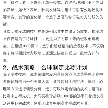
速、精准，并且不拘泥于单一模式。通过合理利用不同类型
的发球，如低平发球、长高发球等，选手可以有效地控制比
赛节奏。发球的变化是一个选手是否能够打破对方防线的关
键。
其次，接发球的技巧在高级别比赛中显得尤为重要。接发球
不仅仅是为了将球打回，更是为了为接下来的进攻创造机
会。在超级1000赛中，选手们通过精准的接发技术，不仅确
保了将球回到对方场地，还通过快速的反击打乱对方的节
奏。
2、战术策略：合理制定比赛计划
除了基本技术，战术策略的应用是顶级羽毛球选手在比赛中
占据优势的另一个关键因素。通过对对手的打法、体能、心
理等方面进行细致分析，选手可以制定合理的战术，进而在
比赛中占得先机。大马羽毛球超级1000赛的选手们都擅长灵
活运用各种战术，体现了比赛中的高水平战术素养。