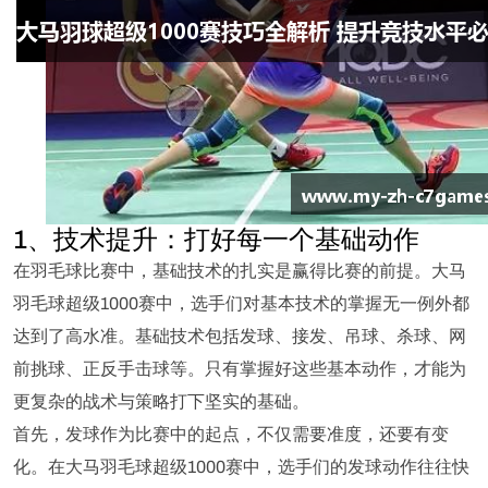
1、技术提升：打好每一个基础动作
在羽毛球比赛中，基础技术的扎实是赢得比赛的前提。大马
羽毛球超级1000赛中，选手们对基本技术的掌握无一例外都
达到了高水准。基础技术包括发球、接发、吊球、杀球、网
前挑球、正反手击球等。只有掌握好这些基本动作，才能为
更复杂的战术与策略打下坚实的基础。
首先，发球作为比赛中的起点，不仅需要准度，还要有变
化。在大马羽毛球超级1000赛中，选手们的发球动作往往快