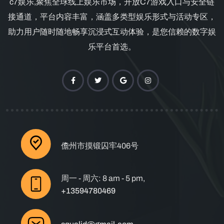
c7娱乐,聚焦全球线上娱乐市场，开放C7游戏入口与安全链
接通道，平台内容丰富，涵盖多类型娱乐形式与活动专区，
助力用户随时随地畅享沉浸式互动体验，是您信赖的数字娱
乐平台首选。
儋州市摸锻囚牢406号
周一 - 周六: 8 am - 5 pm,
+13594780469