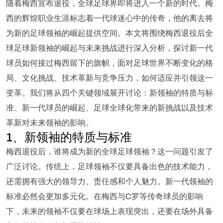
随着梅西宣布退役，全球足球界即将进入一个新的时代。梅
西的辉煌职业生涯标志着一代球迷心中的传奇，他的离去将
为新的足球领袖的崛起提供空间。本文将围绕梅西退役后全
球足球新领袖的崛起与未来挑战进行深入分析，探讨新一代
球员如何接过梅西留下的旗帜，面对足球世界不断变化的格
局、文化挑战、技术革新与竞争压力，如何适应并引领这一
变革。我们将从四个关键领域展开讨论：新领袖的特质与标
准、新一代球员的崛起、足球全球化带来的新挑战以及技术
革新对未来领袖的影响。
1、新领袖的特质与标准
梅西退役后，谁将成为新的全球足球领袖？这一问题引发了
广泛讨论。传统上，足球领袖不仅要具备出色的技术能力，
还需拥有强大的领导力、责任感和个人魅力。新一代领袖的
标准必然会更加多元化。在梅西与C罗等传奇球员的影响
下，未来的领袖不仅要在球场上表现突出，还要在场外具备