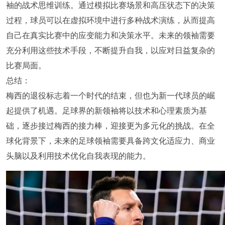
袖的战术思维训练。通过模拟比赛场景和高压状态下的决策
过程，球员可以在虚拟环境中进行多种战术演练，从而提高
自己在真实比赛中的应变能力和决策水平。未来的领袖需要
充分利用这些技术手段，不断提升自我，以应对日益复杂的
比赛局面。
总结：
梅西的退役标志着一个时代的结束，但也为新一代球员的崛
起提供了机遇。足球界的新领袖将以技术和心理素质为基
础，逐步接过梅西的接力棒，迎接更为多元化的挑战。在全
球化背景下，未来的足球领袖需要具备跨文化适应力、商业
头脑以及利用技术优化自我表现的能力。