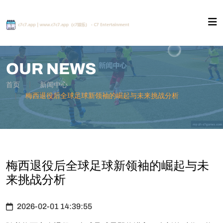
OUR NEWS
首页
新闻中心
梅西退役后全球足球新领袖的崛起与未来挑战分析
梅西退役后全球足球新领袖的崛起与未
来挑战分析
2026-02-01 14:39:55