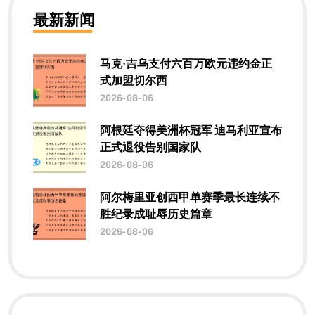
最新新闻
马克·吉乌支付六百万欧元违约金正
式加盟切尔西
2026-08-06
阿根廷夺得美洲杯冠军 迪马利亚宣布
正式退役告别国家队
2026-08-06
阿尔梅里亚创西甲单赛季最长连续不
胜纪录成耻辱历史篇章
2026-08-06