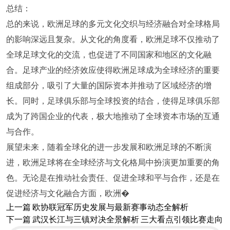
总结：
总的来说，欧洲足球的多元文化交织与经济融合对全球格局
的影响深远且复杂。从文化的角度看，欧洲足球不仅推动了
全球足球文化的交流，也促进了不同国家和地区的文化融
合。足球产业的经济效应使得欧洲足球成为全球经济的重要
组成部分，吸引了大量的国际资本并推动了区域经济的增
长。同时，足球俱乐部与全球投资的结合，使得足球俱乐部
成为了跨国企业的代表，极大地推动了全球资本市场的互通
与合作。
展望未来，随着全球化的进一步发展和欧洲足球的不断演
进，欧洲足球将在全球经济与文化格局中扮演更加重要的角
色。无论是在推动社会责任、促进全球和平与合作，还是在
促进经济与文化融合方面，欧洲�
上一篇
欧协联冠军历史发展与最新赛事动态全解析
下一篇
武汉长江与三镇对决全景解析 三大看点引领比赛走向