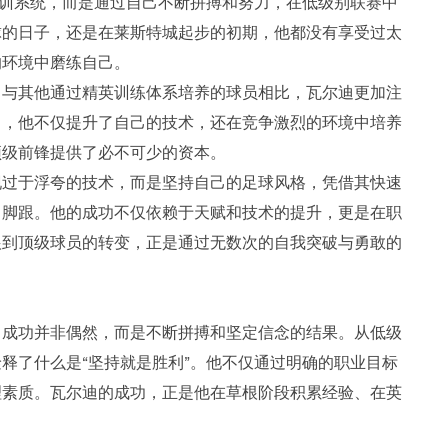
青训系统，而是通过自己不断拼搏和努力，在低级别联赛中
球的日子，还是在莱斯特城起步的初期，他都没有享受过太
的环境中磨练自己。
。与其他通过精英训练体系培养的球员相比，瓦尔迪更加注
中，他不仅提升了自己的技术，还在竞争激烈的环境中培养
顶级前锋提供了必不可少的资本。
现过于浮夸的技术，而是坚持自己的足球风格，凭借其快速
了脚跟。他的成功不仅依赖于天赋和技术的提升，更是在职
根到顶级球员的转变，正是通过无数次的自我突破与勇敢的
，成功并非偶然，而是不断拼搏和坚定信念的结果。从低级
释了什么是“坚持就是胜利”。他不仅通过明确的职业目标
理素质。瓦尔迪的成功，正是他在草根阶段积累经验、在英