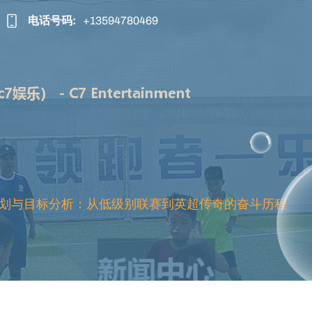
电话号码:
+13594780469
划与目标分析：从低级别联赛到英超传奇的奋斗历程