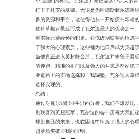
个“逆袭”的典范。瓦尔迪并未依靠从小到大的
打下了扎实的基础。无论是为哈德斯菲尔德踢
多的资源和平台，这使得他从一开始便在艰难
这种草根背景反而成了瓦尔迪最大的优势之一
重实际比赛经验的积累。在低级别联赛的锤炼
了强大的心理素质，这些都为他日后成为英超
当他真正进入英超舞台后，瓦尔迪并未急于展
的奔跑、精准的射门以及强大的斗志逐渐站稳
业道路上的正确选择和自我调整。瓦尔迪从草
选择实现的。
总结：
通过对瓦尔迪职业生涯的分析，我们不难发现
别联赛到英超冠军，瓦尔迪的奋斗历程为我们诠
规划自己的未来，也在困境中锤炼了强大的心
超赛场突破自我的证明。