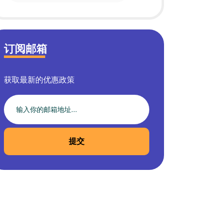
订阅邮箱
获取最新的优惠政策
提交