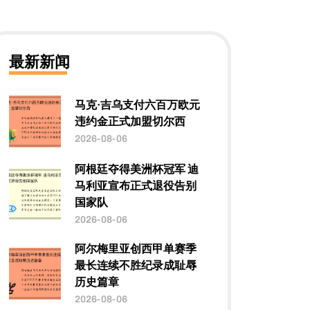
最新新闻
马克·吉乌支付六百万欧元
违约金正式加盟切尔西
2026-08-06
阿根廷夺得美洲杯冠军 迪
马利亚宣布正式退役告别
国家队
2026-08-06
阿尔梅里亚创西甲单赛季
最长连续不胜纪录成耻辱
历史篇章
2026-08-06