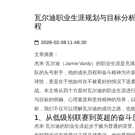
瓦尔迪职业生涯规划与目标分
程
2026-02-08 11:48:30
文章摘要：
杰米·瓦尔迪（Jamie Vardy）的职业生
队的头号射手，他的成长历程和奋斗精神为许
球技，更是在于他如何在不被看好的情况下逆
战。本文将从四个方面对瓦尔迪的职业生涯进
与目标的明确、心理素质和坚持精神的培养，
析，我们不仅可以理解瓦尔迪的成功之路，也
1、从低级别联赛到英超的奋斗
杰米·瓦尔迪的职业生涯起步于极为普通的背景