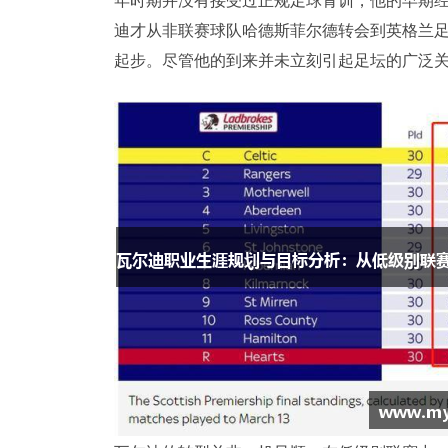
年时期并没有接受过正规足球青训，他的早期经
迪才从非联赛球队哈德斯菲尔德转会到英格兰
起步。尽管他的到来并未立刻引起足坛的广泛