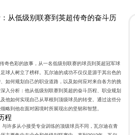
析：从低级别联赛到英超传奇的奋斗历
涯是充满传奇色彩的故事，从一名低级别联赛的球员到英超冠军球
多足球人树立了榜样。瓦尔迪的成功不仅仅是源于其出色的
袭、如何规划自己的职业道路，以及如何应对来自各方的挑
行深入分析：他从低级别联赛到英超的奋斗历程、职业规划
以及他如何实现自己从草根到顶级球员的转变。通过这些分
能领略到他在面对困境时所展现出的坚韧和智慧。
历程
。与许多从小接受专业训练的顶级球员不同，瓦尔迪在青