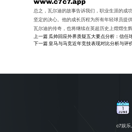
www.c7c7.app
总之，瓦尔迪的故事告诉我们，职业生涯的成
坚定的决心。他的成长历程为所有年轻球员提
瓦尔迪的传奇，也将继续在英超历史上熠熠生
上一篇
瓜帅回应外界质疑五大要点分析：信任球
下一篇
皇马与马竞近年竞技表现对比分析与评
c7娱