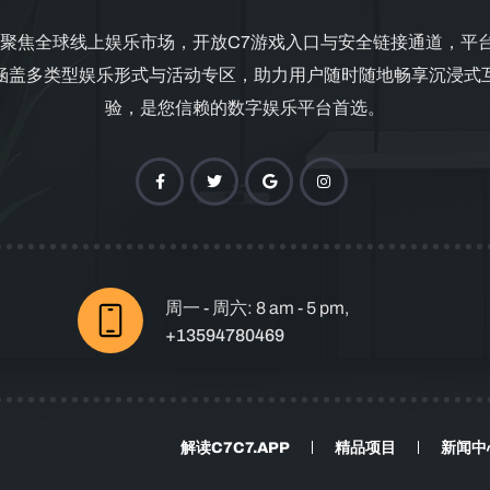
乐,聚焦全球线上娱乐市场，开放C7游戏入口与安全链接通道，平
涵盖多类型娱乐形式与活动专区，助力用户随时随地畅享沉浸式
验，是您信赖的数字娱乐平台首选。
周一 - 周六: 8 am - 5 pm,
+13594780469
解读C7C7.APP
精品项目
新闻中