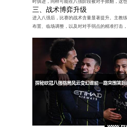
时俱进，同样可能在八强阶段被对手掀翻，这
三、战术博弈升级
进入八强后，比赛的战术含量显著提升。主教
布置、临场调整，以及对对手弱点的精准打击