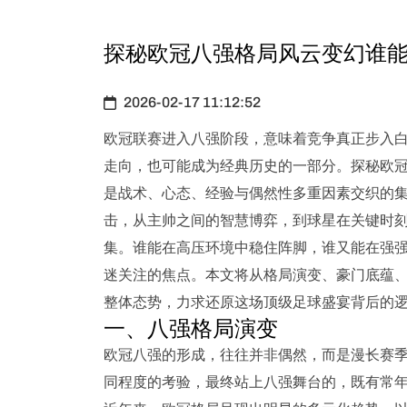
探秘欧冠八强格局风云变幻谁
2026-02-17 11:12:52
欧冠联赛进入八强阶段，意味着竞争真正步入
走向，也可能成为经典历史的一部分。探秘欧
是战术、心态、经验与偶然性多重因素交织的
击，从主帅之间的智慧博弈，到球星在关键时
集。谁能在高压环境中稳住阵脚，谁又能在强
迷关注的焦点。本文将从格局演变、豪门底蕴
整体态势，力求还原这场顶级足球盛宴背后的
一、八强格局演变
欧冠八强的形成，往往并非偶然，而是漫长赛
同程度的考验，最终站上八强舞台的，既有常