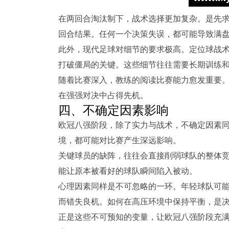
在两回合淘汰制下，战术选择更加复杂。是先
回合结果。任何一个决策失误，都可能导致满
此外，现代足球对细节的要求极高。定位球战
打破僵局的关键。这些细节往往需要长期训练
随着比赛深入，教练的阅读比赛能力愈发重要
在强强对决中占得先机。
四、不确定因素影响
欧冠八强阶段，除了实力与战术，不确定因素
境，都可能对比赛产生深远影响。
关键球员的缺阵，往往会直接削弱球队的整体
能让原本被看好的球队瞬间陷入被动。
心理因素同样是不可忽略的一环。年轻球队可
而错失良机。如何在高压环境中保持平衡，是
正是这些不可预知的变量，让欧冠八强阶段充