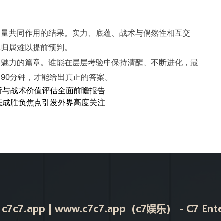
力量共同作用的结果。实力、底蕴、战术与偶然性相互交
军归属难以提前预判。
具魅力的篇章。谁能在层层考验中保持清醒、不断进化，最
90分钟，才能给出真正的答案。
析与战术价值评估全面前瞻报告
态成胜负焦点引发外界高度关注