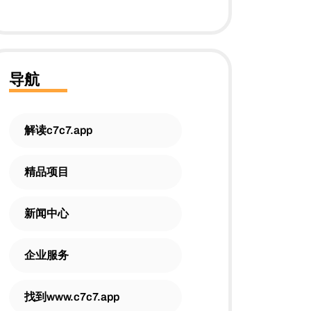
导航
解读c7c7.app
精品项目
新闻中心
企业服务
找到www.c7c7.app