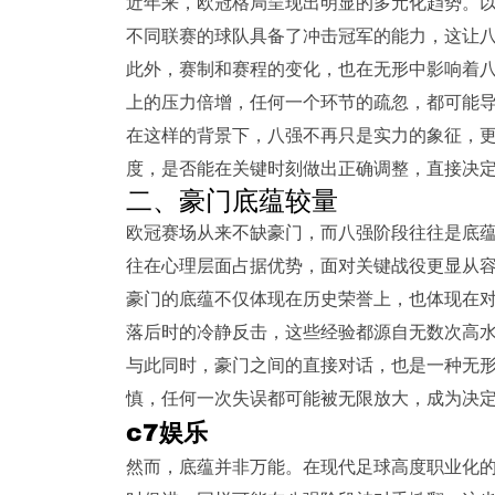
近年来，欧冠格局呈现出明显的多元化趋势。
不同联赛的球队具备了冲击冠军的能力，这让
此外，赛制和赛程的变化，也在无形中影响着
上的压力倍增，任何一个环节的疏忽，都可能
在这样的背景下，八强不再只是实力的象征，
度，是否能在关键时刻做出正确调整，直接决
二、豪门底蕴较量
欧冠赛场从来不缺豪门，而八强阶段往往是底
往在心理层面占据优势，面对关键战役更显从
豪门的底蕴不仅体现在历史荣誉上，也体现在
落后时的冷静反击，这些经验都源自无数次高
与此同时，豪门之间的直接对话，也是一种无
慎，任何一次失误都可能被无限放大，成为决
c7娱乐
然而，底蕴并非万能。在现代足球高度职业化