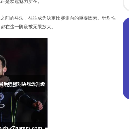
也正是欧冠魅力所在。
练之间的斗法，往往成为决定比赛走向的重要因素。针对性
，都在这一阶段被无限放大。