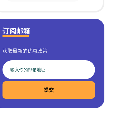
订阅邮箱
获取最新的优惠政策
提交