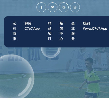
公
解读
精
新
企
找到
司
C7c7.app
品
闻
业
Www.c7c7.app
首
项
中
服
页
目
心
务