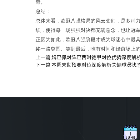
奇。
总结：
总体来看，欧冠八强格局的风云变幻，是多种
织，使得每一场强强对决都充满悬念，也让冠
正因为如此，欧冠八强阶段才成为球迷心中最
终一路突围、笑到最后，唯有时间和绿茵场上的
上一篇
姆巴佩对阵巴西时德甲对位优势深度解
下一篇
本周末世预赛对位深度解析关键球员状