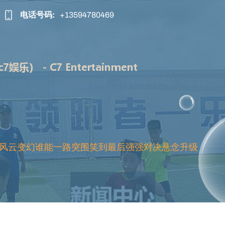
电话号码:
+13594780469
风云变幻谁能一路突围笑到最后强强对决悬念升级