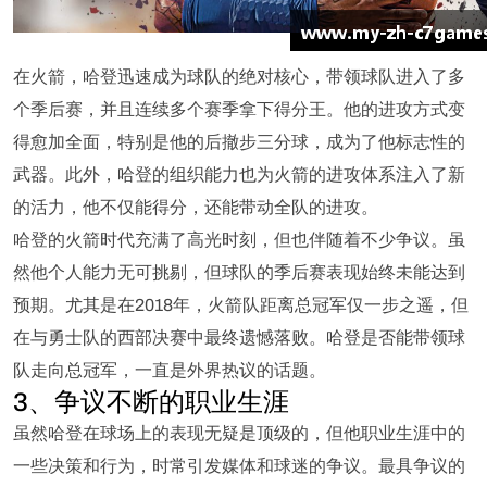
在火箭，哈登迅速成为球队的绝对核心，带领球队进入了多
个季后赛，并且连续多个赛季拿下得分王。他的进攻方式变
得愈加全面，特别是他的后撤步三分球，成为了他标志性的
武器。此外，哈登的组织能力也为火箭的进攻体系注入了新
的活力，他不仅能得分，还能带动全队的进攻。
哈登的火箭时代充满了高光时刻，但也伴随着不少争议。虽
然他个人能力无可挑剔，但球队的季后赛表现始终未能达到
预期。尤其是在2018年，火箭队距离总冠军仅一步之遥，但
在与勇士队的西部决赛中最终遗憾落败。哈登是否能带领球
队走向总冠军，一直是外界热议的话题。
3、争议不断的职业生涯
虽然哈登在球场上的表现无疑是顶级的，但他职业生涯中的
一些决策和行为，时常引发媒体和球迷的争议。最具争议的