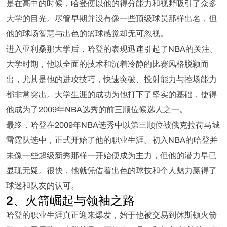
是在高中的时候，哈登便以他的得分能力和视野吸引了众多
大学的目光。尽管早期并没有像一些顶级球员那样出名，但
他的球场智慧与出色的篮球感觉却无可忽视。
进入亚利桑那大学后，哈登的表现迅速引起了NBA的关注。
大学时期，他以全面的技术和沉着冷静的比赛风格脱颖而
出，尤其是他的进攻技巧，快速突破、投射能力与控场能力
都非常突出。大学生涯的成功为他打下了坚实的基础，使得
他成为了2009年NBA选秀的前三顺位候选人之一。
最终，哈登在2009年NBA选秀中以第三顺位被俄克拉荷马城
雷霆队选中，正式开始了他的职业生涯。初入NBA的哈登并
未像一些超级新秀那样一开始便成为主力，但他的潜力早已
显现无疑。很快，他就凭借着出色的球技和个人魅力赢得了
球迷和队友的认可。
2、火箭崛起与领袖之路
哈登的职业生涯真正迎来爆发，始于他被交易到休斯顿火箭