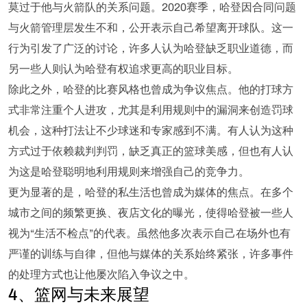
莫过于他与火箭队的关系问题。2020赛季，哈登因合同问题
与火箭管理层发生不和，公开表示自己希望离开球队。这一
行为引发了广泛的讨论，许多人认为哈登缺乏职业道德，而
另一些人则认为哈登有权追求更高的职业目标。
除此之外，哈登的比赛风格也曾成为争议焦点。他的打球方
式非常注重个人进攻，尤其是利用规则中的漏洞来创造罚球
机会，这种打法让不少球迷和专家感到不满。有人认为这种
方式过于依赖裁判判罚，缺乏真正的篮球美感，但也有人认
为这是哈登聪明地利用规则来增强自己的竞争力。
更为显著的是，哈登的私生活也曾成为媒体的焦点。在多个
城市之间的频繁更换、夜店文化的曝光，使得哈登被一些人
视为“生活不检点”的代表。虽然他多次表示自己在场外也有
严谨的训练与自律，但他与媒体的关系始终紧张，许多事件
的处理方式也让他屡次陷入争议之中。
4、篮网与未来展望