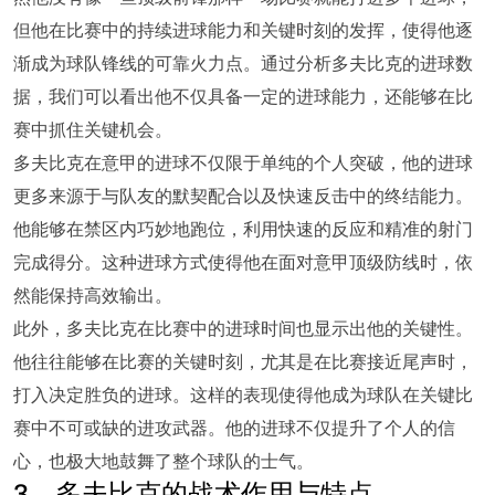
但他在比赛中的持续进球能力和关键时刻的发挥，使得他逐
渐成为球队锋线的可靠火力点。通过分析多夫比克的进球数
据，我们可以看出他不仅具备一定的进球能力，还能够在比
赛中抓住关键机会。
多夫比克在意甲的进球不仅限于单纯的个人突破，他的进球
更多来源于与队友的默契配合以及快速反击中的终结能力。
他能够在禁区内巧妙地跑位，利用快速的反应和精准的射门
完成得分。这种进球方式使得他在面对意甲顶级防线时，依
然能保持高效输出。
此外，多夫比克在比赛中的进球时间也显示出他的关键性。
他往往能够在比赛的关键时刻，尤其是在比赛接近尾声时，
打入决定胜负的进球。这样的表现使得他成为球队在关键比
赛中不可或缺的进攻武器。他的进球不仅提升了个人的信
心，也极大地鼓舞了整个球队的士气。
3、多夫比克的战术作用与特点