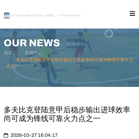
OUR NEWS
首页
新闻中心
多夫比克登陆意甲后稳步输出进球效率尚可成为锋线可靠火力
点之一
多夫比克登陆意甲后稳步输出进球效率
尚可成为锋线可靠火力点之一
2026-03-27 16:04:17