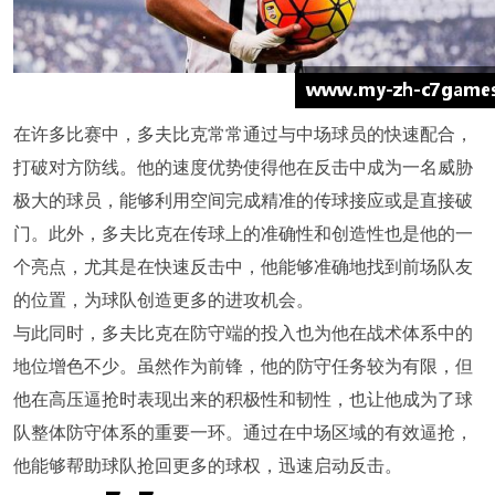
在许多比赛中，多夫比克常常通过与中场球员的快速配合，
打破对方防线。他的速度优势使得他在反击中成为一名威胁
极大的球员，能够利用空间完成精准的传球接应或是直接破
门。此外，多夫比克在传球上的准确性和创造性也是他的一
个亮点，尤其是在快速反击中，他能够准确地找到前场队友
的位置，为球队创造更多的进攻机会。
与此同时，多夫比克在防守端的投入也为他在战术体系中的
地位增色不少。虽然作为前锋，他的防守任务较为有限，但
他在高压逼抢时表现出来的积极性和韧性，也让他成为了球
队整体防守体系的重要一环。通过在中场区域的有效逼抢，
他能够帮助球队抢回更多的球权，迅速启动反击。