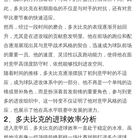
此，多夫比克在初期面临的不仅是与对手的对抗，还有对意
甲比赛节奏的快速适应。
然而，经过一段时间的磨合，多夫比克的表现逐渐开始回
升，尤其是在进攻端的贡献愈发明显。他在前场的跑位和配
合逐渐展现出其与意甲战术风格的契合，迅速成为球队前场
的重要一员。他的速度、灵活性以及跑动能力，使得他在面
对意甲高强度防守时，依然能够找到进攻空间。
随着时间的推移，多夫比克逐渐摆脱了初到意甲时的不适
应，成为球队进攻体系中的一部分。他不再是一个单纯的边
锋或替补角色，而是扮演着首发前锋的重要角色，参与到更
多的进攻组织中。这一转变不仅证明了他对意甲风格的适
应，也展示了他在高水平联赛中发展的潜力。
2、多夫比克的进球效率分析
进入意甲后，多夫比克的进球效率一直处于稳定的水准。虽
然他没有像一些顶级前锋那样一场比赛就能打进多个进球，