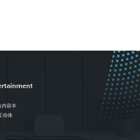
台内容丰
互动体