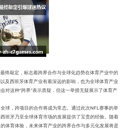
的最终敲定，标志着跨界合作与全球化趋势在体育产业中的
L以及西班牙体育产业有着深远的影响，也为全球体育产业
会对这种“跨界”表示质疑，但这一举措无疑展示了体育产
全球，跨项目的合作将成为常态。通过此次NFL赛事的举
为西班牙乃至全球体育市场的发展提供了宝贵的经验。随着
富的体育体验，未来体育产业的跨界合作与多元化发展将是