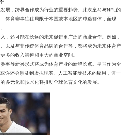
望
发展，跨界合作成为行业的重要趋势。此次皇马与NFL的
去，体育赛事往往局限于本国或本地区的球迷群体，而现
展。
收入，还可能在长远的未来促进更广泛的商业合作。例如，
售、以及与非传统体育品牌的合作等，都将成为未来体育产
着更多的收入渠道和更大的商业空间。
竞赛事等新兴形式将成为体育产业的新增长点。皇马作为全
，或许还会涉及到虚拟现实、人工智能等技术的应用，进一
业的多元化和技术化将推动全球体育文化的发展。