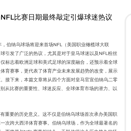
NFL比赛日期最终敲定引爆球迷热议
年，伯纳乌球场将迎来首场NFL（美国职业橄榄球大联
球引发了广泛的热议，尤其是对于皇马球迷以及NFL粉丝
不仅标志着欧洲足球和美式足球的深度融合，还预示着全球
次体育赛事，更代表了体育产业未来发展趋势的改变，展示
值。接下来，本篇文章将从四个方面对皇马官宣伯纳乌二零
分别从比赛的重要性、球迷反应、全球体育市场的潜力、以
具有重要的历史意义。这不仅是伯纳乌球场首次承办美国职
第一次跨大西洋体育赛事。伯纳乌球场，作为全球最著名的