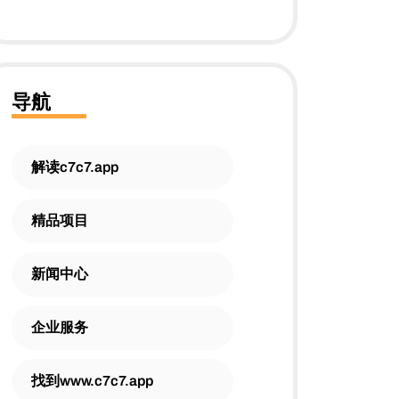
导航
解读c7c7.app
精品项目
新闻中心
企业服务
找到www.c7c7.app