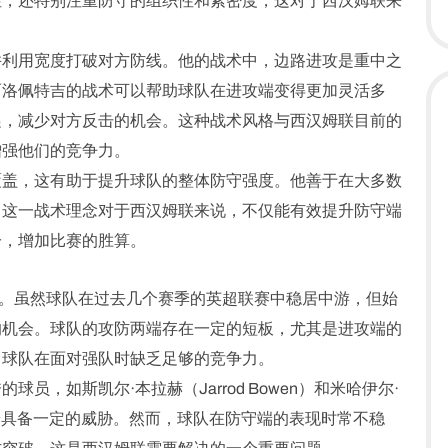
性，还特别注重防守的组织性和紧密度，这对于西汉姆联来
并利用宽度打破对方防线。他的战术中，边路进攻是重中之
而洛佩特吉的战术可以帮助球队在进攻端变得更加灵活多
递，减少对方反击的机会。这种战术风格与西汉姆联目前的
增强他们的竞争力。
覆盖，这有助于提升球队的整体防守强度。他善于在大多数
，这一战术理念对于西汉姆联来说，不仅能有效提升防守端
分，增加比赛的胜算。
容。虽然球队在过去几个赛季的英超联赛中稳居中游，但始
的机会。球队的攻防两端存在一定的短板，尤其是进攻端的
了球队在面对强队时缺乏足够的竞争力。
，如斯凯尔·本拉赫（Jarrod Bowen）和米哈伊尔·
们在进攻端具备一定的威胁。然而，球队在防守端的表现时常不稳