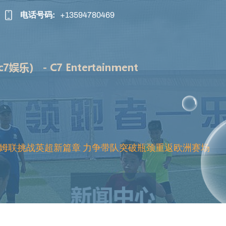
电话号码:
+13594780469
姆联挑战英超新篇章 力争带队突破瓶颈重返欧洲赛场