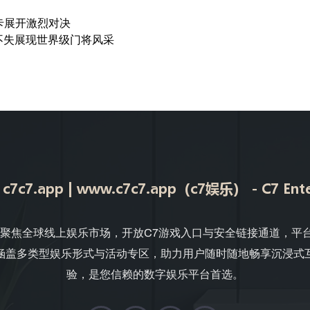
卡展开激烈对决
不失展现世界级门将风采
乐,聚焦全球线上娱乐市场，开放C7游戏入口与安全链接通道，平
涵盖多类型娱乐形式与活动专区，助力用户随时随地畅享沉浸式
验，是您信赖的数字娱乐平台首选。