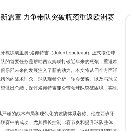
新篇章 力争带队突破瓶颈重返欧洲赛
胡里奥·洛佩特吉（Julen Lopetegui）正式接任球
带队的首要任务是帮助西汉姆联打破近年来的瓶颈，重返欧
为俱乐部未来的发展注入了新的动力。本文将从四个方面详
包括他的战术理念、球队现状分析、转会策略、以及与球员
展望做出总结，探讨洛佩特吉能否带领球队突破困境，实现
其严谨的战术布局和现代化的攻防体系著称。他在西班牙
平联赛中的成功，尤其擅长控制比赛节奏和提升球队整体