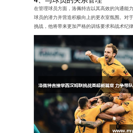
4、与球员的关系管理
在管理球员方面，洛佩特吉以其高效的沟通能
球员的潜力并营造积极向上的更衣室氛围。对
挑战，他将带来更加严格的训练要求和战术纪