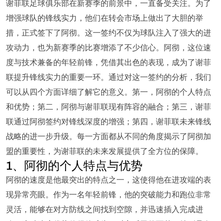
谢菲联足球俱乐部在新赛季的前景中，一直备受关注。为了
增强球队的锋线实力，他们在转会市场上做出了大胆的举
措，正式签下了阿彻。这一签约不仅为球队注入了强大的进
攻动力，也为新赛季的比赛增添了不少信心。阿彻，这位速
度与技术兼备的年轻前锋，凭借其出色的表现，成为了谢菲
联提升锋线实力的重要一环。通过对这一签约的分析，我们
可以从四个方面详细了解它的意义。第一，阿彻的个人特点
和优势；第二，阿彻与谢菲联现有阵容的融合；第三，谢菲
联通过阿彻签约对锋线深度的增强；第四，谢菲联未来锋线
战略的进一步升级。每一方面都从不同的角度揭示了阿彻加
盟的重要性，为谢菲联的未来发展提供了全方位的保障。
1、阿彻的个人特点与优势
阿彻的速度是他最突出的特点之一，这使得他在进攻端的表
现异常亮眼。作为一名年轻前锋，他的突破能力和跑位非常
灵活，能够在对方防线之间找到空隙，并迅速插入完成进