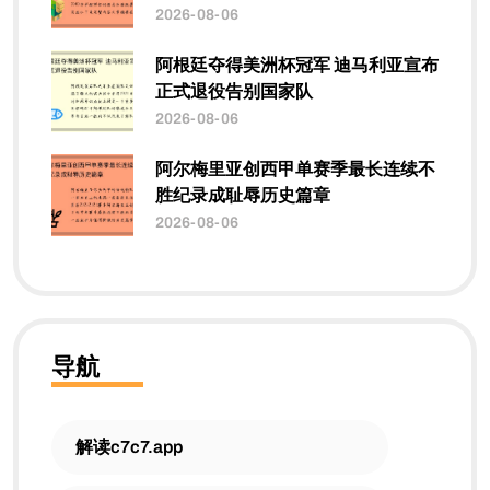
2026-08-06
阿根廷夺得美洲杯冠军 迪马利亚宣布
正式退役告别国家队
2026-08-06
阿尔梅里亚创西甲单赛季最长连续不
胜纪录成耻辱历史篇章
2026-08-06
导航
解读c7c7.app