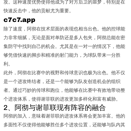
攻。这种速度优势使得他成为了对方后卫的噩梦，特别是在
快速反击中，他的贡献尤为重要。
c7c7.app
除了速度，阿彻在技术层面的表现也相当出色。他的控球能
力非常细腻，无论是面对单防还是多人包夹，阿彻总能在密
集防守中找到自己的机会。尤其是在一对一的情况下，他能
够凭借快速的脚步和精准的射门能力，为球队带来一分胜
利。
此外，阿彻在比赛中的视野和传球意识也极为出色。他不仅
是一个进攻终结者，还是一个能够为队友创造机会的组织
者。通过巧妙的传球和跑位，他能够在比赛中有效地带动整
个进攻体系，使得谢菲联的进攻更加多样化和富有威胁。
2、阿彻与谢菲联现有阵容的融合
阿彻的加入，意味着谢菲联的进攻体系将会更加丰富。他的
多面性不仅使得他能够胜任多个进攻位置，还能够与队内其