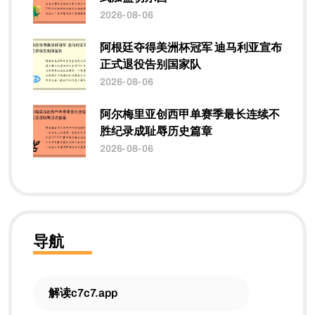
2026-08-06
阿根廷夺得美洲杯冠军 迪马利亚宣布
正式退役告别国家队
2026-08-06
阿尔梅里亚创西甲单赛季最长连续不
胜纪录成耻辱历史篇章
2026-08-06
导航
解读c7c7.app