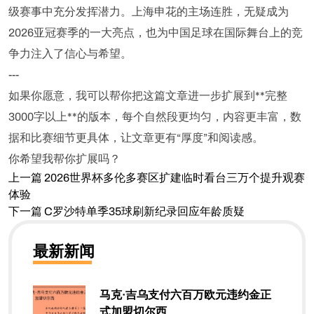
级赛事中充分发挥潜力。上海申花的主场连胜，无疑成为
2026亚冠赛季的一大亮点，也为中国足球在国际舞台上的竞
争力注入了信心与希望。
---
如果你愿意，我可以帮你把这篇文章进一步扩展到**完整
3000字以上**的版本，每个自然段更均匀，内容更丰富，数
据和比赛细节更具体，让文章更有“厚度”和阅读感。
你希望我帮你扩展吗？
上一篇
2026世界杯多伦多赛区扩建临时看台三万个提升观赛
体验
下一篇
C罗沙特单季35球刷新纪录回应年龄质疑
最新新闻
马克·吉乌支付六百万欧元违约金正
式加盟切尔西