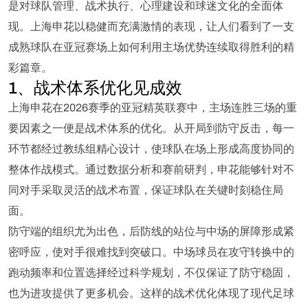
是对球队管理、战术执行、心理建设和球迷文化的全面体
现。上海申花以稳健而充满激情的表现，让人们看到了一支
成熟球队在亚冠赛场上如何利用主场优势连续取得胜利的精
彩篇章。
1、战术体系优化见成效
上海申花在2026赛季的亚冠精英联赛中，主场连胜三场的重
要因素之一便是战术体系的优化。从开局到防守反击，每一
环节都经过教练组精心设计，使球队在场上形成高度协同的
整体作战模式。通过数据分析和赛前研判，申花能够针对不
同对手采取灵活的战术布置，保证球队在关键时刻稳住局
面。
防守端的组织尤为出色，后防线的站位与中场的屏障形成紧
密呼应，使对手很难找到突破口。中场球员在攻守转换中的
跑动频率和位置选择经过科学规划，不仅保证了防守稳固，
也为进攻提供了更多机会。这样的战术优化体现了现代足球