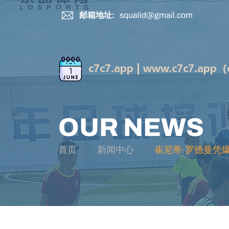
邮箱地址:
squalid@gmail.com
OUR NEWS
首页
新闻中心
崔尼蒂·罗德曼凭