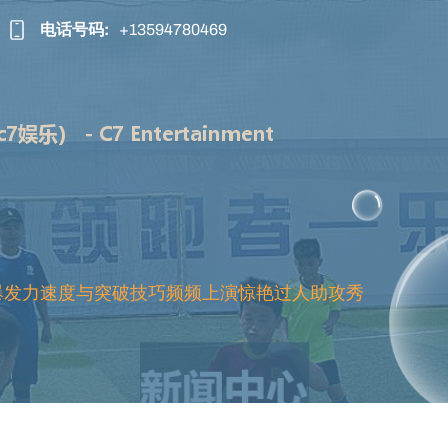
电话号码:
+13594780469
爆发力速度与突破技巧频频上演惊艳过人助攻秀