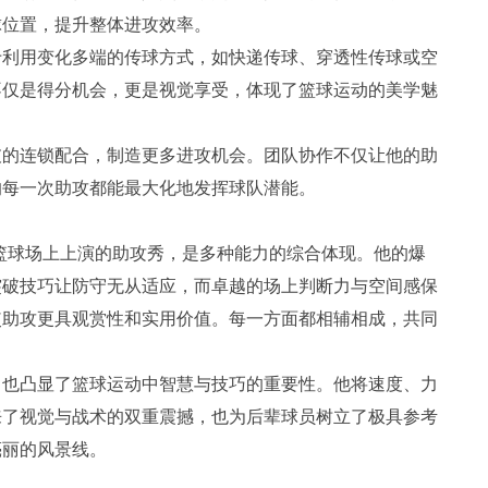
球位置，提升整体进攻效率。
于利用变化多端的传球方式，如快递传球、穿透性传球或空
不仅是得分机会，更是视觉享受，体现了篮球运动的美学魅
破的连锁配合，制造更多进攻机会。团队协作不仅让他的助
的每一次助攻都能最大化地发挥球队潜能。
篮球场上上演的助攻秀，是多种能力的综合体现。他的爆
突破技巧让防守无从适应，而卓越的场上判断力与空间感保
使助攻更具观赏性和实用价值。每一方面都相辅相成，共同
，也凸显了篮球运动中智慧与技巧的重要性。他将速度、力
来了视觉与战术的双重震撼，也为后辈球员树立了极具参考
亮丽的风景线。