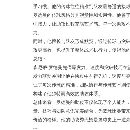
手习惯。他的传球往往精准到队友最舒适的接
罗德曼的传球风格兼具观赏性和实用性。他善
中接力，让助攻过程充满艺术感。每一次助攻
力。
同时，他擅长与队友形成默契，通过传球与突
攻更高效，也提升了整体战术执行力，使得他
总结：
崔尼蒂·罗德曼凭借爆发力、速度和突破技巧在
发力驱动冲刺让他在快攻中占得先机，速度与
证了每次传球的精准，团队协作与传球艺术则
构建了他独特而高效的助攻体系。
总体来看，罗德曼的助攻不仅体现了个人能力
量、技巧与团队意识完美结合，为篮球比赛带
价值的榜样。他的助攻秀无疑是篮球史上一道
---