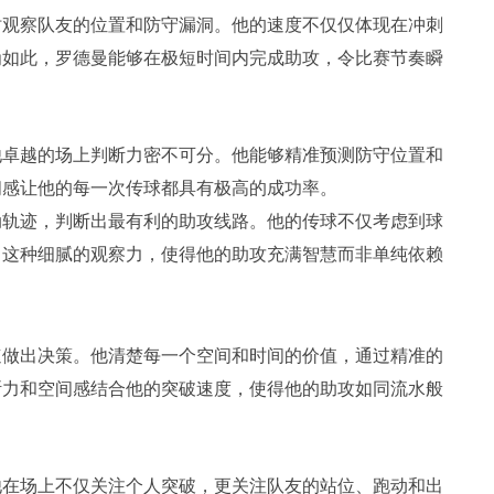
时观察队友的位置和防守漏洞。他的速度不仅仅体现在冲刺
为如此，罗德曼能够在极短时间内完成助攻，令比赛节奏瞬
他卓越的场上判断力密不可分。他能够精准预测防守位置和
间感让他的每一次传球都具有极高的成功率。
动轨迹，判断出最有利的助攻线路。他的传球不仅考虑到球
。这种细腻的观察力，使得他的助攻充满智慧而非单纯依赖
速做出决策。他清楚每一个空间和时间的价值，通过精准的
断力和空间感结合他的突破速度，使得他的助攻如同流水般
他在场上不仅关注个人突破，更关注队友的站位、跑动和出