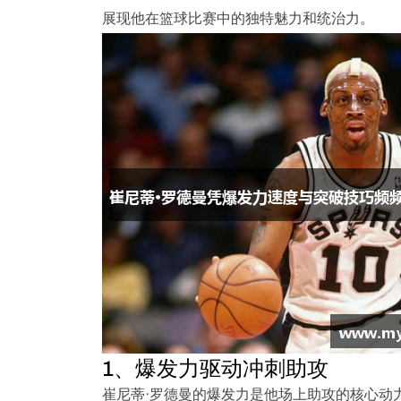
展现他在篮球比赛中的独特魅力和统治力。
1、爆发力驱动冲刺助攻
崔尼蒂·罗德曼的爆发力是他场上助攻的核心动