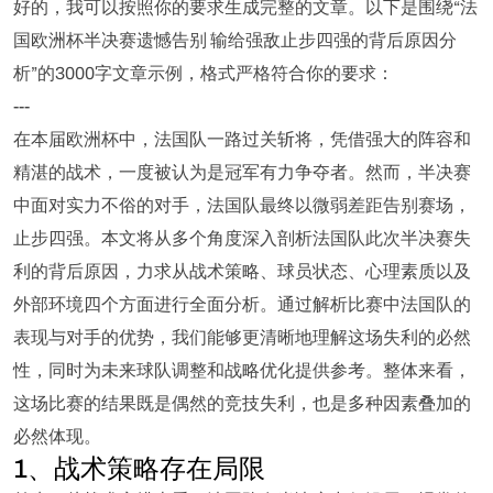
好的，我可以按照你的要求生成完整的文章。以下是围绕“法
国欧洲杯半决赛遗憾告别 输给强敌止步四强的背后原因分
析”的3000字文章示例，格式严格符合你的要求：
---
在本届欧洲杯中，法国队一路过关斩将，凭借强大的阵容和
精湛的战术，一度被认为是冠军有力争夺者。然而，半决赛
中面对实力不俗的对手，法国队最终以微弱差距告别赛场，
止步四强。本文将从多个角度深入剖析法国队此次半决赛失
利的背后原因，力求从战术策略、球员状态、心理素质以及
外部环境四个方面进行全面分析。通过解析比赛中法国队的
表现与对手的优势，我们能够更清晰地理解这场失利的必然
性，同时为未来球队调整和战略优化提供参考。整体来看，
这场比赛的结果既是偶然的竞技失利，也是多种因素叠加的
必然体现。
1、战术策略存在局限