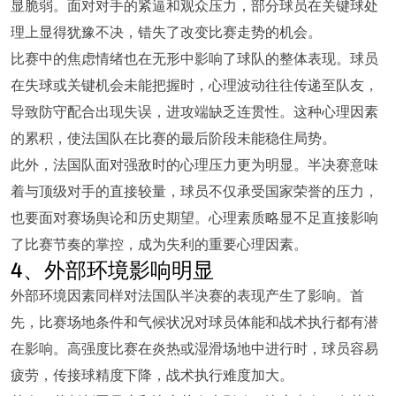
显脆弱。面对对手的紧逼和观众压力，部分球员在关键球处
理上显得犹豫不决，错失了改变比赛走势的机会。
比赛中的焦虑情绪也在无形中影响了球队的整体表现。球员
在失球或关键机会未能把握时，心理波动往往传递至队友，
导致防守配合出现失误，进攻端缺乏连贯性。这种心理因素
的累积，使法国队在比赛的最后阶段未能稳住局势。
此外，法国队面对强敌时的心理压力更为明显。半决赛意味
着与顶级对手的直接较量，球员不仅承受国家荣誉的压力，
也要面对赛场舆论和历史期望。心理素质略显不足直接影响
了比赛节奏的掌控，成为失利的重要心理因素。
4、外部环境影响明显
外部环境因素同样对法国队半决赛的表现产生了影响。首
先，比赛场地条件和气候状况对球员体能和战术执行都有潜
在影响。高强度比赛在炎热或湿滑场地中进行时，球员容易
疲劳，传接球精度下降，战术执行难度加大。