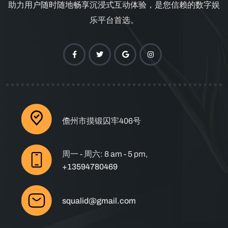
助力用户随时随地畅享沉浸式互动体验，是您信赖的数字娱
乐平台首选。
儋州市摸锻囚牢406号
周一 - 周六: 8 am - 5 pm,
+13594780469
squalid@gmail.com