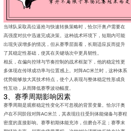
当球队采取高位逼抢与快速转换策略时，恰尔汗奥卢需要在
高强度对抗中迅速完成决策。这种战术环境下，短期内可能
出现失误增多的情况，但从赛季层面看，长期适应反而提升
了其稳定性基础，使其在关键场次中更具韧性。
相反，在偏向控球与节奏控制的战术框架下，他的稳定性更
多体现在传球成功率与位置感上。对阵AC米兰时，这种体系
优势能够放大其技术特点，使个人表现与整体稳定性形成良
性互动，从而降低赛季波动幅度。
3、赛季周期影响因素
赛季周期是观察稳定性变化不可忽视的背景变量。恰尔汗奥
卢在不同阶段对阵AC米兰，其表现往往受到体能储备与赛程
密度的直接影响。赛季初期体能充沛，但磨合不足；赛季末