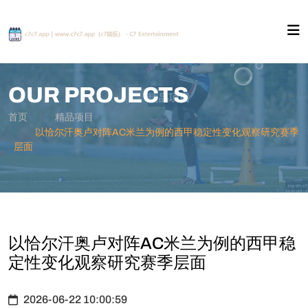
OUR PROJECTS
首页
精品项目
以恰尔汗奥卢对阵AC米兰为例的西甲稳定性变化观察研究赛季
层面
以恰尔汗奥卢对阵AC米兰为例的西甲稳
定性变化观察研究赛季层面
2026-06-22 10:00:59