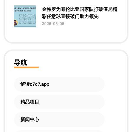
金特罗为哥伦比亚国家队打破僵局精
彩任意球直接破门助力领先
2026-08-05
导航
解读c7c7.app
精品项目
新闻中心