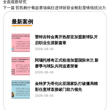
全面观察研究
下一篇
哲凯赖什葡超赛场疯狂进球斩获金靴彰显锋线统治力
最新案例
雷特吉转会离开热那亚加盟新球队开
启职业生涯新篇章
2026-08-06
阿瑙托维奇正式租借加盟国际米兰 新
赛季与球队共同追逐荣誉
2026-08-06
金特罗为哥伦比亚国家队打破僵局精
彩任意球直接破门助力领先
2026-08-05