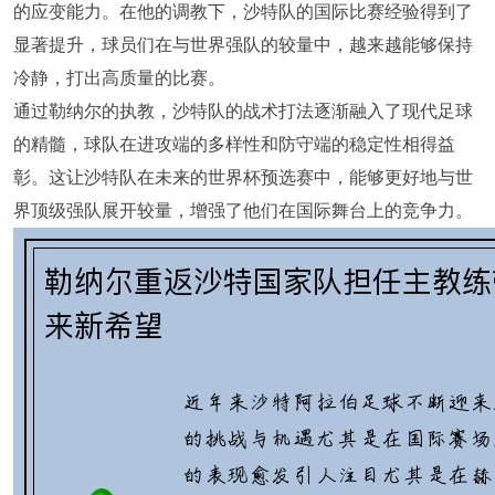
的应变能力。在他的调教下，沙特队的国际比赛经验得到了
显著提升，球员们在与世界强队的较量中，越来越能够保持
冷静，打出高质量的比赛。
通过勒纳尔的执教，沙特队的战术打法逐渐融入了现代足球
的精髓，球队在进攻端的多样性和防守端的稳定性相得益
彰。这让沙特队在未来的世界杯预选赛中，能够更好地与世
界顶级强队展开较量，增强了他们在国际舞台上的竞争力。