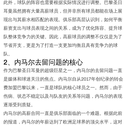
此外，球队的阵容也需要根据实际情况进行调整。巴黎圣日
耳曼虽然拥有大量高薪球员，但并非所有球员都能在场上展
现出与其薪水相匹配的表现。俱乐部高层认识到，如何平衡
薪资支出与球员表现之间的关系，成为了优化阵容、提升球
队整体竞争力的关键。因此，高薪球员的调整不仅仅是为了
节省开支，更是为了打造一支更加均衡且具有竞争力的球
队。
2、内马尔去留问题的核心
作为巴黎圣日耳曼的超级巨星之一，内马尔的去留问题一直
是媒体和球迷关注的焦点。内马尔自从2017年创纪录的转会
费加盟巴黎以来，一直是球队的核心球员之一。然而，由于
伤病、状态不稳定以及与队友的关系等问题，内马尔的表现
逐渐受到质疑。
内马尔的高薪合同一直是俱乐部面临的一个难题。根据此前
的报道，内马尔的年薪达到了欧洲足球界的顶尖水平，这对