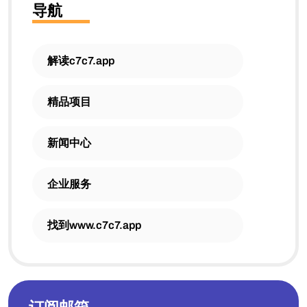
导航
解读c7c7.app
精品项目
新闻中心
企业服务
找到www.c7c7.app