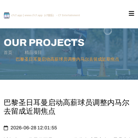
OUR PROJECTS
首页
精品项目
巴黎圣日耳曼启动高薪球员调整内马尔去留成近期焦点
巴黎圣日耳曼启动高薪球员调整内马尔
去留成近期焦点
2026-06-28 12:01:55