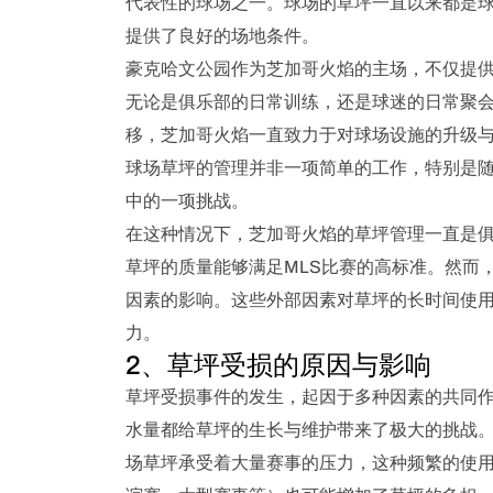
代表性的球场之一。球场的草坪一直以来都是
提供了良好的场地条件。
豪克哈文公园作为芝加哥火焰的主场，不仅提
无论是俱乐部的日常训练，还是球迷的日常聚
移，芝加哥火焰一直致力于对球场设施的升级
球场草坪的管理并非一项简单的工作，特别是
中的一项挑战。
在这种情况下，芝加哥火焰的草坪管理一直是
草坪的质量能够满足MLS比赛的高标准。然而
因素的影响。这些外部因素对草坪的长时间使
力。
2、草坪受损的原因与影响
草坪受损事件的发生，起因于多种因素的共同
水量都给草坪的生长与维护带来了极大的挑战。
场草坪承受着大量赛事的压力，这种频繁的使