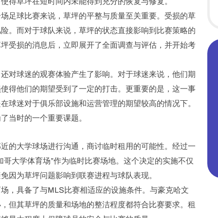
，使得草坪在短时间内未能得到充分的恢复与修复。
一场足球比赛来说，草坪的平整与质量至关重要。受损的草
风险。而对于球队来说，草坪的状态直接影响到比赛策略的
草坪受损的消息后，立即展开了全面调查与评估，并开始考
，还对球迷的观赛体验产生了影响。对于球迷来说，他们期
损使得他们的期望受到了一定的打击。更重要的是，这一事
是在球迷对于俱乐部设施和运营管理的期望较高的情况下。
为了当时的一个重要课题。
邻近的大学球场进行沟通，商讨临时租用的可能性。经过一
加哥大学体育场”作为临时比赛场地。这个决定的实施不仅
避免因为草坪问题影响到联赛进程与球队表现。
场，具备了与MLS比赛相适应的设施条件。与豪克哈文
小，但其草坪的质量和场地的整洁程度都符合比赛要求。租