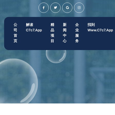
公
解读
精
新
企
找到
司
C7c7.app
品
闻
业
Www.c7c7.app
首
项
中
服
页
目
心
务