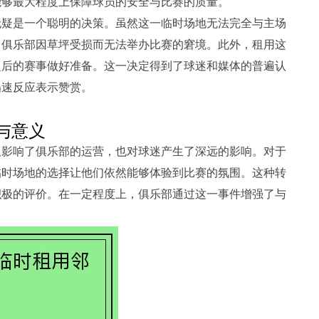
能够最大程度上保障球员的安全与比赛的质量。
无疑是一个聪明的决策。虽然这一临时场地无法完全与主场
了俱乐部因草坪受损而无法举办比赛的窘境。此外，租用这
之后的赛事做好准备。这一决定得到了球迷和媒体的普遍认
迅速反应表示赞赏。
与意义
仅影响了俱乐部的运营，也对球迷产生了深远的影响。对于
临时场地的选择让他们依然能够体验到比赛的氛围。这种转
积极的评价。在一定程度上，俱乐部通过这一事件增强了与