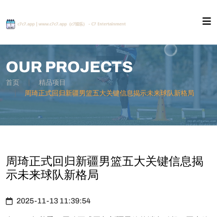
OUR PROJECTS
首页
精品项目
周琦正式回归新疆男篮五大关键信息揭示未来球队新格局
周琦正式回归新疆男篮五大关键信息揭
示未来球队新格局
2025-11-13 11:39:54