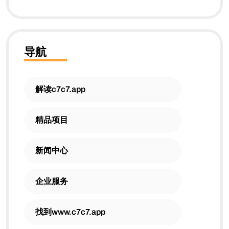
导航
解读c7c7.app
精品项目
新闻中心
企业服务
找到www.c7c7.app