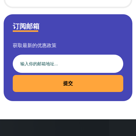
订阅邮箱
获取最新的优惠政策
提交