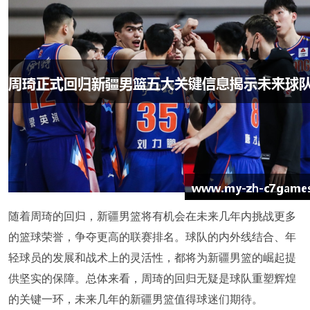
随着周琦的回归，新疆男篮将有机会在未来几年内挑战更多
的篮球荣誉，争夺更高的联赛排名。球队的内外线结合、年
轻球员的发展和战术上的灵活性，都将为新疆男篮的崛起提
供坚实的保障。总体来看，周琦的回归无疑是球队重塑辉煌
的关键一环，未来几年的新疆男篮值得球迷们期待。