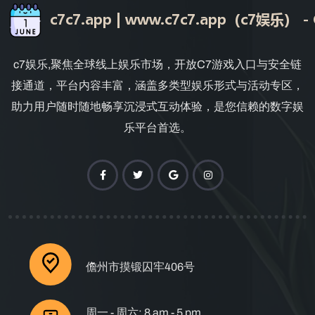
c7娱乐,聚焦全球线上娱乐市场，开放C7游戏入口与安全链
接通道，平台内容丰富，涵盖多类型娱乐形式与活动专区，
助力用户随时随地畅享沉浸式互动体验，是您信赖的数字娱
乐平台首选。
儋州市摸锻囚牢406号
周一 - 周六: 8 am - 5 pm,