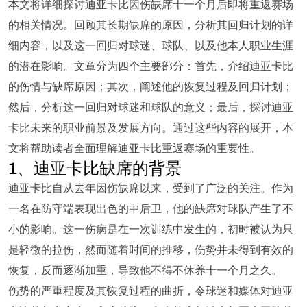
本文将详细探讨迪亚卡比因伤缺席十一个月后即将重返赛场
的相关情况。回顾其长期缺席的原因，分析其回归计划的详
细内容，以及这一回归对球迷、球队、以及他本人职业生涯
的潜在影响。文章分为四个主要部分：首先，介绍迪亚卡比
的伤情与缺席原因；其次，阐述他的恢复过程及回归计划；
然后，分析这一回归对球迷和球队的意义；最后，探讨迪亚
卡比未来的职业前景及发展方向。通过这些内容的展开，本
文将帮助读者全面理解迪亚卡比重返赛场的重要性。
1、迪亚卡比缺席的背景
迪亚卡比自从去年因伤缺席以来，受到了广泛的关注。作为
一名在防守端表现出色的中后卫，他的缺席对球队产生了不
小的影响。这一伤病是在一次训练中发生的，初时被认为只
是轻微的拉伤，然而随着时间的推移，伤势并未得到有效的
恢复，反而逐渐加重，导致他不得不休养十一个月之久。
伤势的严重程度及其恢复过程的曲折，令球迷和媒体对迪亚