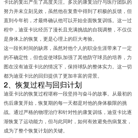
卡比的复出产生了高度关注。多次的康复治疗与医疗团队的
努力并未立刻见效，虽然他在复查中得到了积极的反馈，但
直到今年初，才最终确认他可以开始全面恢复训练。这一过
程中，迪亚卡比经历了漫长且充满挑战的自我调整，不仅仅
是身体上的恢复，更是心理上的巨大考验。
这一段长时间的缺席，虽然对他个人的职业生涯带来了一定
的不确定性，但也促使球队加强了其他防守球员的培养，力
图在没有迪亚卡比的情况下，保持球队的整体实力。这一切
都为迪亚卡比的回归提供了更加丰富的背景。
2、恢复过程与回归计划
迪亚卡比的恢复过程堪称一段坚持与奋斗的故事。从最初的
伤后康复开始，恢复期的每一天都是对他的身体极限的挑
战。通过严格的物理治疗和针对性的康复训练，迪亚卡比逐
渐恢复了运动能力，但与此同时，如何有效避免伤病复发，
成为了整个恢复计划的关键。