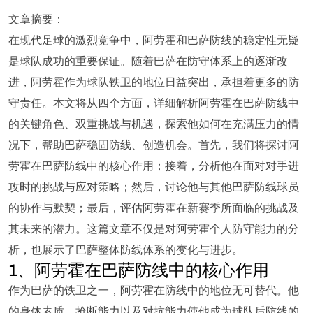
文章摘要：
在现代足球的激烈竞争中，阿劳霍和巴萨防线的稳定性无疑
是球队成功的重要保证。随着巴萨在防守体系上的逐渐改
进，阿劳霍作为球队铁卫的地位日益突出，承担着更多的防
守责任。本文将从四个方面，详细解析阿劳霍在巴萨防线中
的关键角色、双重挑战与机遇，探索他如何在充满压力的情
况下，帮助巴萨稳固防线、创造机会。首先，我们将探讨阿
劳霍在巴萨防线中的核心作用；接着，分析他在面对对手进
攻时的挑战与应对策略；然后，讨论他与其他巴萨防线球员
的协作与默契；最后，评估阿劳霍在新赛季所面临的挑战及
其未来的潜力。这篇文章不仅是对阿劳霍个人防守能力的分
析，也展示了巴萨整体防线体系的变化与进步。
1、阿劳霍在巴萨防线中的核心作用
作为巴萨的铁卫之一，阿劳霍在防线中的地位无可替代。他
的身体素质、抢断能力以及对抗能力使他成为球队后防线的