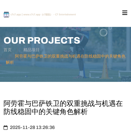
OUR PROJECTS
首页
精品项目
阿劳霍与巴萨铁卫的双重挑战与机遇在防线稳固中的关键角色
解析
阿劳霍与巴萨铁卫的双重挑战与机遇在
防线稳固中的关键角色解析
2025-11-28 13:26:36