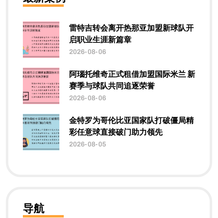
雷特吉转会离开热那亚加盟新球队开
启职业生涯新篇章
2026-08-06
阿瑙托维奇正式租借加盟国际米兰 新
赛季与球队共同追逐荣誉
2026-08-06
金特罗为哥伦比亚国家队打破僵局精
彩任意球直接破门助力领先
2026-08-05
导航