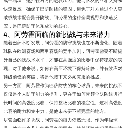
成一堵墙，抵挡住对方的进攻压力。他与队友的互相支持和
快速反应，确保了巴萨防线的稳固，避免了对方通过个人突
破或战术配合撕开防线。阿劳霍的这种全局视野和快速反
应，是巴萨防守体系成功的核心。
4、阿劳霍面临的新挑战与未来潜力
随着巴萨不断发展，阿劳霍的防守挑战也在不断变化。随着
球队在欧洲赛场和西甲赛场的竞争加剧，阿劳霍需要不断提
升自己的技战术水平，才能在高强度的比赛中保持稳定的表
现。对于他来说，如何在高压环境下保持冷静，并有效应对
顶级前锋的突破，将是他接下来必须克服的挑战。
另一方面，阿劳霍作为巴萨防线的核心球员，未来的挑战不
仅仅是个人防守能力的提升，更在于如何带领全队防线进行
长时间的高强度比赛，保持整场比赛的稳定性。这种高强度
比赛的耐力和集中力，是他未来要不断完善的地方。
尽管面临许多挑战，阿劳霍的潜力依然无限。作为年轻球