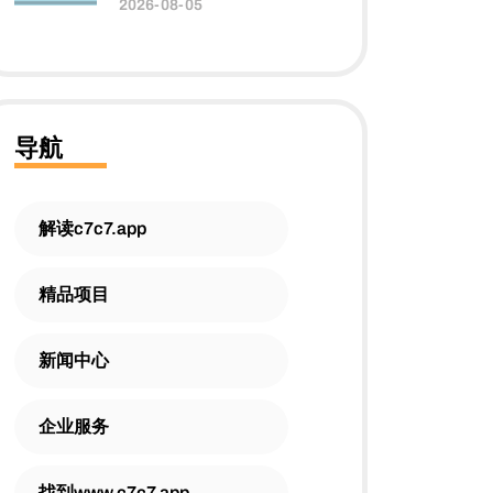
2026-08-05
导航
解读c7c7.app
精品项目
新闻中心
企业服务
找到www.c7c7.app