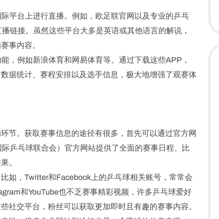
国际平台上进行直播。例如，欧足联官网以及专业的乒乓
的直播链接。虽然这些平台大多是英语或其他语言的解说，
的赛事内容。
功能，例如新浪体育和网易体育等。通过下载这些APP，
时数据统计、赛程安排以及选手信息，极大地增强了观赛体
的环节。获取赛事信息的途径有很多，首先可以通过官方网
（国际乒乓球联合会）官方网站提供了全面的赛事日程、比
结果。
Twitter和Facebook上的乒乓球相关账号，常常会
gram和YouTube也不乏赛事精彩视频，许多乒乓球爱好
这些社交平台，粉丝可以获取更加即时且有趣的赛事内容。