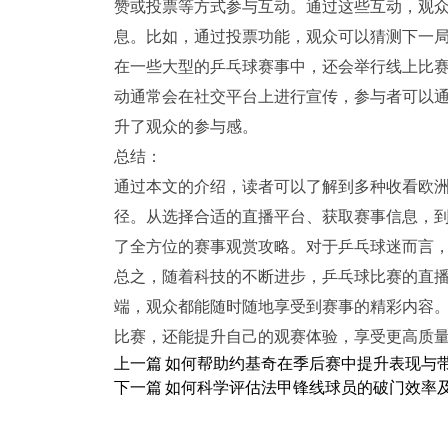
赞或投票等方式参与互动。通过这些互动，观
息。比如，通过投票功能，观众可以猜测下一
在一些大型的乒乓球赛事中，还会举行线上比
动通常会在社交平台上进行宣传，参与者可以
升了观众的参与感。
总结：
通过本文的介绍，读者可以了解到多种收看欧洲
径。从选择合适的直播平台、获取赛事信息，
了全方位的赛事观赏攻略。对于乒乓球迷而言
总之，随着科技的不断进步，乒乓球比赛的直
端，观众都能随时随地享受到赛事的精彩内容
比赛，还能提升自己的观赛体验，享受更高质
上一篇
如何帮助约基奇在季后赛中提升表现与
下一篇
如何科学评估法甲锋线球员的破门效率