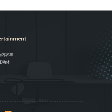
台内容丰
互动体