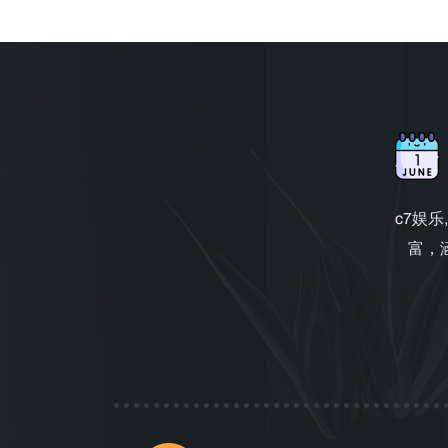
c7娱
富，