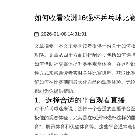
如何收看欧洲16强杯乒乓球比
2026-01-08 14:31:01
文章摘要：本文主要为读者提供一份关于如何收
攻略。文章从四个方面进行阐述，包括如何选
如何借助社交媒体提升赛事观赏体验。在这些
种方式来帮助读者实时关注比赛进程、获取比
解如何在比赛期间最大化自己的观赛体验。无
都能为你提供帮助。
1、选择合适的平台观看直播
对于乒乓球迷来说，选择一个合适的直播平台
极佳的观赛体验，尤其是在欧洲16强杯这样的
育”、腾讯体育和优酷体育等。这些平台通常会