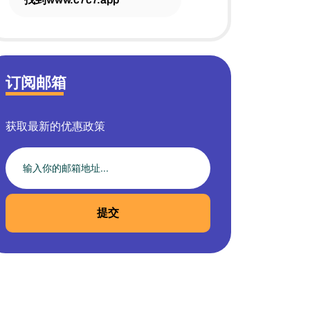
订阅邮箱
获取最新的优惠政策
提交