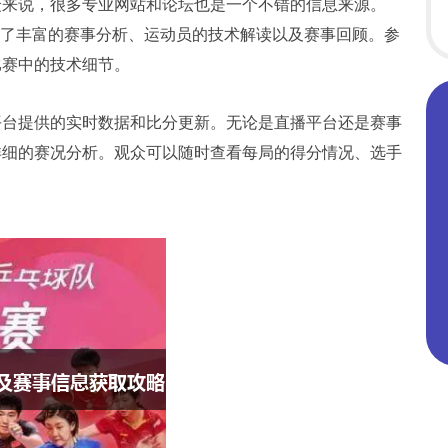
众来说，很多专业网站和论坛也是一个不错的信息来源。
等网站，提供了丰富的赛事分析、运动员的技术解读以及赛事回顾。参
比赛中的技术细节。
平台提供的实时数据和比分更新。无论是直播平台还是赛事
详细的赛况分析。观众可以随时查看每局的得分情况、选手