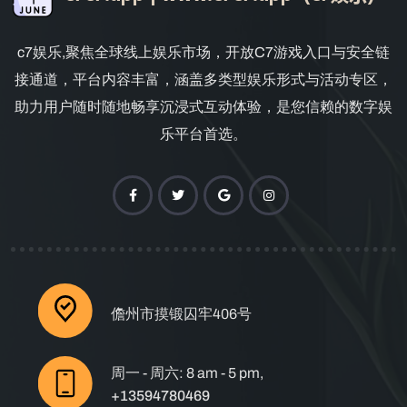
c7娱乐,聚焦全球线上娱乐市场，开放C7游戏入口与安全链
接通道，平台内容丰富，涵盖多类型娱乐形式与活动专区，
助力用户随时随地畅享沉浸式互动体验，是您信赖的数字娱
乐平台首选。
儋州市摸锻囚牢406号
周一 - 周六: 8 am - 5 pm,
+13594780469