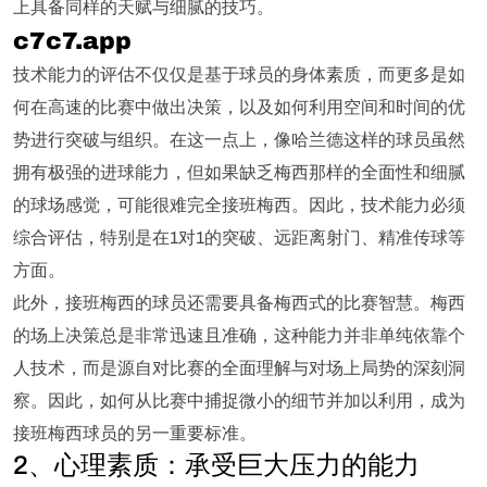
上具备同样的天赋与细腻的技巧。
c7c7.app
技术能力的评估不仅仅是基于球员的身体素质，而更多是如
何在高速的比赛中做出决策，以及如何利用空间和时间的优
势进行突破与组织。在这一点上，像哈兰德这样的球员虽然
拥有极强的进球能力，但如果缺乏梅西那样的全面性和细腻
的球场感觉，可能很难完全接班梅西。因此，技术能力必须
综合评估，特别是在1对1的突破、远距离射门、精准传球等
方面。
此外，接班梅西的球员还需要具备梅西式的比赛智慧。梅西
的场上决策总是非常迅速且准确，这种能力并非单纯依靠个
人技术，而是源自对比赛的全面理解与对场上局势的深刻洞
察。因此，如何从比赛中捕捉微小的细节并加以利用，成为
接班梅西球员的另一重要标准。
2、心理素质：承受巨大压力的能力