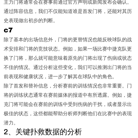
主力门将通常会在赛事前通过官方声明或新闻发布会确认。
通过阵容信息，我们不仅能知道谁是首发门将，还能对其历
史表现做出初步的判断。
c7
除了基本的出场信息外，门将的更替情况也能反映球队的战
术安排和门将的竞技状态。例如，如果一场比赛中捷克队更
换了门将，那么就可能意味着原先的门将出现了伤病或状态
不佳的情况。通过分析这些变化，我们可以推测出门将的当
前表现和健康状况，进一步了解其在球队中的角色。
除了首发和替补信息，分析赛前的训练情况也非常重要。门
将的训练状态通常在赛前媒体的报道中有所透露。例如，捷
克门将可能会在赛前的训练中受到伤病的干扰，或者显示出
极佳的状态，这些都能帮助分析师判断他们在比赛中的表现
潜力。
2、关键扑救数据的分析