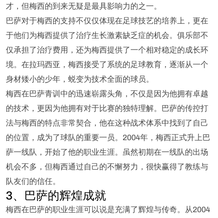
才，但梅西的到来无疑是最具影响力的之一。
巴萨对于梅西的支持不仅仅体现在足球技艺的培养上，更在
于他们为梅西提供了治疗生长激素缺乏症的机会。俱乐部不
仅承担了治疗费用，还为梅西提供了一个相对稳定的成长环
境。在拉玛西亚，梅西接受了系统的足球教育，逐渐从一个
身材矮小的少年，蜕变为技术全面的球员。
梅西在巴萨青训中的迅速崭露头角，不仅是因为他拥有卓越
的技术，更因为他拥有对于比赛的独特理解。巴萨的传控打
法与梅西的特点非常契合，他在这种战术体系中找到了自己
的位置，成为了球队的重要一员。2004年，梅西正式升上巴
萨一线队，开始了他的职业生涯。虽然初期在一线队的出场
机会不多，但梅西通过自己的不懈努力，很快赢得了教练与
队友们的信任。
3、巴萨的辉煌成就
梅西在巴萨的职业生涯可以说是充满了辉煌与传奇。从2004