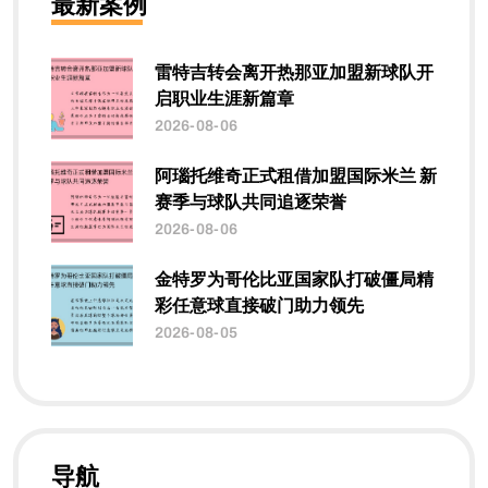
最新案例
雷特吉转会离开热那亚加盟新球队开
启职业生涯新篇章
2026-08-06
阿瑙托维奇正式租借加盟国际米兰 新
赛季与球队共同追逐荣誉
2026-08-06
金特罗为哥伦比亚国家队打破僵局精
彩任意球直接破门助力领先
2026-08-05
导航