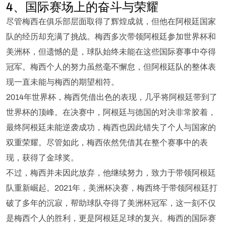
4、国际赛场上的奋斗与荣耀
尽管梅西在俱乐部层面取得了辉煌成就，但他在阿根廷国家
队的经历却充满了挑战。梅西多次带领阿根廷参加世界杯和
美洲杯，但遗憾的是，球队始终未能在这些国际赛事中夺得
冠军。梅西个人的努力虽然毫不懈怠，但阿根廷队的整体表
现一直未能与梅西的期望相符。
2014年世界杯，梅西凭借出色的表现，几乎将阿根廷带到了
世界杯的顶峰。在决赛中，阿根廷与德国的对决非常胶着，
最终阿根廷未能逆袭成功，梅西也因此错失了个人与国家的
双重荣耀。尽管如此，梅西依然凭借其在整个赛事中的表
现，获得了金球奖。
不过，梅西并未因此放弃，他继续努力，致力于带领阿根廷
队重新崛起。2021年，美洲杯决赛，梅西终于带领阿根廷打
破了多年的沉寂，帮助球队夺得了美洲杯冠军，这一刻不仅
是梅西个人的胜利，更是阿根廷足球的复兴。梅西的国际赛