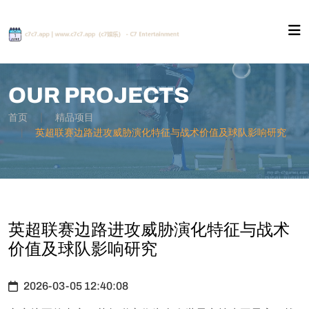
OUR PROJECTS
首页
精品项目
英超联赛边路进攻威胁演化特征与战术价值及球队影响研究
英超联赛边路进攻威胁演化特征与战术
价值及球队影响研究
2026-03-05 12:40:08