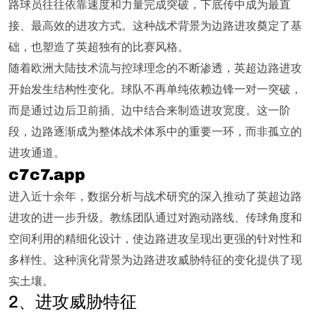
路球员往往依靠速度和力量完成突破，下底传中成为最直
接、最高效的进攻方式。这种战术背景为边路进攻奠定了基
础，也塑造了英超独有的比赛风格。
随着欧洲大陆技术流与控球理念的不断渗透，英超边路进攻
开始发生结构性变化。球队不再单纯依赖边锋一对一突破，
而是通过边后卫前插、边中结合来制造进攻宽度。这一阶
段，边路逐渐成为整体战术体系中的重要一环，而非孤立的
进攻通道。
c7c7.app
进入近十余年，数据分析与战术研究的深入推动了英超边路
进攻的进一步升级。教练团队通过对跑动路线、传球角度和
空间利用的精细化设计，使边路进攻呈现出更强的针对性和
多样性。这种演化背景为边路进攻威胁特征的变化提供了现
实土壤。
2、进攻威胁特征