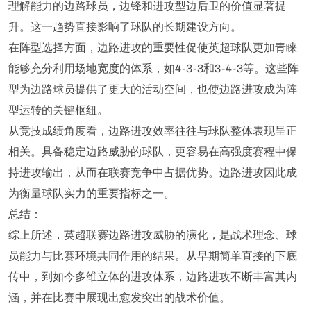
理解能力的边路球员，边锋和进攻型边后卫的价值显著提
升。这一趋势直接影响了球队的长期建设方向。
在阵型选择方面，边路进攻的重要性促使英超球队更加青睐
能够充分利用场地宽度的体系，如4-3-3和3-4-3等。这些阵
型为边路球员提供了更大的活动空间，也使边路进攻成为阵
型运转的关键枢纽。
从竞技成绩角度看，边路进攻效率往往与球队整体表现呈正
相关。具备稳定边路威胁的球队，更容易在高强度赛程中保
持进攻输出，从而在联赛竞争中占据优势。边路进攻因此成
为衡量球队实力的重要指标之一。
总结：
综上所述，英超联赛边路进攻威胁的演化，是战术理念、球
员能力与比赛环境共同作用的结果。从早期简单直接的下底
传中，到如今多维立体的进攻体系，边路进攻不断丰富其内
涵，并在比赛中展现出愈发突出的战术价值。