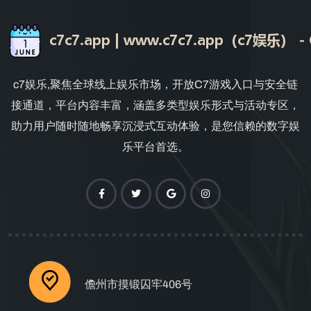
c7娱乐,聚焦全球线上娱乐市场，开放C7游戏入口与安全链
接通道，平台内容丰富，涵盖多类型娱乐形式与活动专区，
助力用户随时随地畅享沉浸式互动体验，是您信赖的数字娱
乐平台首选。
儋州市摸锻囚牢406号