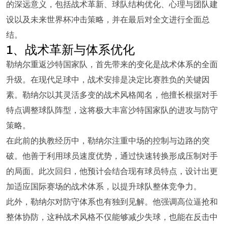
的深远意义，包括战术革新、球队结构优化、心理与团队建
设以及未来世界杯冲击策略，并在最后对全文进行全面总
结。
1、战术革新与体系优化
勒纳尔重返沙特国家队，首先带来的变化是战术体系的全面
升级。在现代足球中，战术安排是决定比赛胜负的关键因
素。勒纳尔以其灵活多变的战术风格闻名，他擅长根据对手
特点调整球队阵型，这将极大丰富沙特国家队的进攻与防守
策略。
在此前的执教经历中，勒纳尔注重中场的控制与边路的突
破。他善于利用球员速度优势，通过快速转换形成压制对手
的局面。此次回归，他预计会结合现有球员特点，设计出更
加适应国际赛场的战术体系，以提升球队整体竞争力。
此外，勒纳尔对防守体系也有独到见解。他强调高位逼抢和
整体协防，这种战术风格不仅能够减少失球，也能在反击中