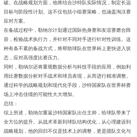
破。在战略规划方面，他将结合沙特队实际情况，制定长远
目标与阶段性计划。这不仅包括小组赛策略，也涵盖淘汰赛
应对方案。
在备战过程中，勒纳尔计划通过国际热身赛和友谊赛磨合阵
容，检验战术执行力，并针对不同对手进行针对性训练。这
种有条不紊的备战方式，将帮助球队在世界杯上更快进入状
态，应对高强度比赛压力。
同时，勒纳尔还将重视数据分析与科技手段的应用，例如利
用比赛数据分析对手战术和球员表现，从而进行精准调整。
通过科学的战略规划和现代化手段，沙特国家队在世界杯赛
场上冲击佳绩的可能性大大增加。
总结：
综上所述，勒纳尔重返沙特国家队出任主帅，给球队带来了
全方位的提升。从战术革新到球队结构优化，从心理建设到
战略规划，他的回归不仅是技术上的调整，更是团队文化与