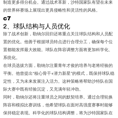
制造更多得分机会。通过战术革新，沙特国家队有望在未来
的世界杯赛场上展现出更具侵略性和灵活性的风格。
c7
2、球队结构与人员优化
除了战术创新，勒纳尔回归还将重点关注球队结构和人员配
置的优化。他善于根据球员特点进行合理分工，确保每个位
置都能发挥最大效能。球队在阵容调整方面将更加科学化、
系统化。
在球员选拔方面，勒纳尔注重青年才俊的培养与老将经验的
平衡。他曾提出“核心骨干+潜力新星”的模式，既保持球队稳
定性，又为未来发展注入活力。这种策略将帮助沙特队在国
际大赛中既有经验沉淀，又充满年轻冲劲。
同时，勒纳尔还将注重球员之间的默契培养。通过合理轮换
阵容和模拟比赛训练，他希望球队在面对高强度赛事时能够
保持稳定表现。科学化的球队结构调整，将为沙特国家队在