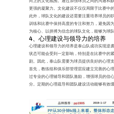
向上的文化氛围。通过加强球员之间的沟通和
更强的凝聚力。文化建设不仅仅局限于比赛中
此外，球队文化的建设还需要注重培养球员的
训练和比赛中保持高度的专注和努力，避免因
为核心、以拼搏为信念的球队文化，能够为球
4、心理建设与领导力的培养
心理建设和领导力的培养是泰山队成功实现逆
状态可能会受到一定影响，特别是在比赛中的
剧。因此，泰山队需要为球员提供良好的心理
首先，教练组和俱乐部管理层应建立完善的心
过专业的心理辅导和团队激励，增强球员的信
分。定期的心理疏导和团队建设活动能够有效