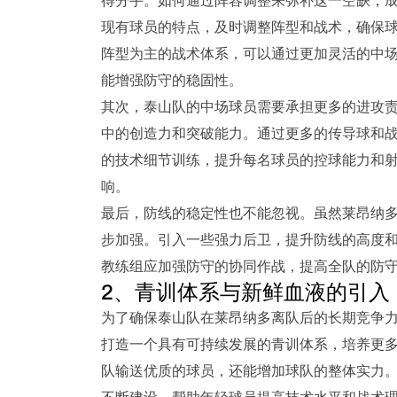
得分手。如何通过阵容调整来弥补这一空缺，
现有球员的特点，及时调整阵型和战术，确保球队的
阵型为主的战术体系，可以通过更加灵活的中
能增强防守的稳固性。
其次，泰山队的中场球员需要承担更多的进攻
中的创造力和突破能力。通过更多的传导球和
的技术细节训练，提升每名球员的控球能力和
响。
最后，防线的稳定性也不能忽视。虽然莱昂纳
步加强。引入一些强力后卫，提升防线的高度
教练组应加强防守的协同作战，提高全队的防
2、青训体系与新鲜血液的引入
为了确保泰山队在莱昂纳多离队后的长期竞争
打造一个具有可持续发展的青训体系，培养更
队输送优质的球员，还能增加球队的整体实力