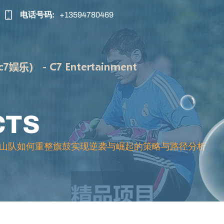
电话号码:
+13594780469
CTS
山队如何重整旗鼓实现逆袭与崛起的策略与路径分析