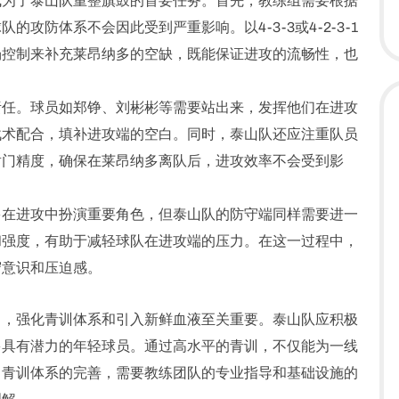
成为了泰山队重整旗鼓的首要任务。首先，教练组需要根据
攻防体系不会因此受到严重影响。以4-3-3或4-2-3-1
场控制来补充莱昂纳多的空缺，既能保证进攻的流畅性，也
责任。球员如郑铮、刘彬彬等需要站出来，发挥他们在进攻
战术配合，填补进攻端的空白。同时，泰山队还应注重队员
射门精度，确保在莱昂纳多离队后，进攻效率不会受到影
多在进攻中扮演重要角色，但泰山队的防守端同样需要进一
和强度，有助于减轻球队在进攻端的压力。在这一过程中，
守意识和压迫感。
力，强化青训体系和引入新鲜血液至关重要。泰山队应积极
多具有潜力的年轻球员。通过高水平的青训，不仅能为一线
。青训体系的完善，需要教练团队的专业指导和基础设施的