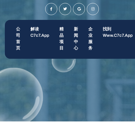
公
解读
精
新
企
找到
司
C7c7.app
品
闻
业
Www.c7c7.app
首
项
中
服
页
目
心
务