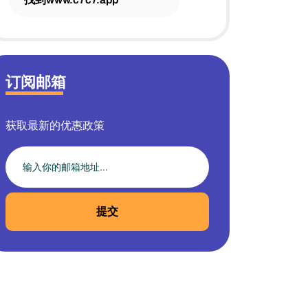
订阅邮箱
获取最新的优惠政策
提交