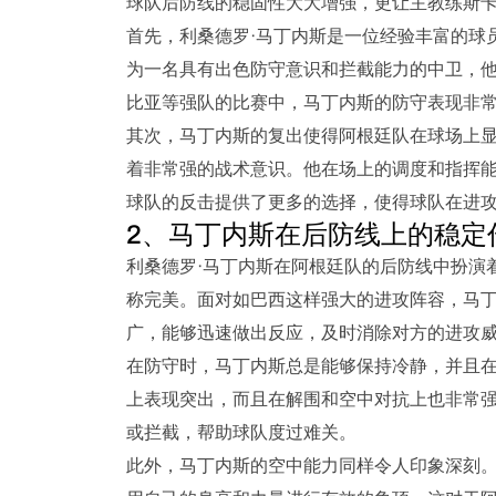
球队后防线的稳固性大大增强，更让主教练斯
首先，利桑德罗·马丁内斯是一位经验丰富的球
为一名具有出色防守意识和拦截能力的中卫，
比亚等强队的比赛中，马丁内斯的防守表现非
其次，马丁内斯的复出使得阿根廷队在球场上
着非常强的战术意识。他在场上的调度和指挥
球队的反击提供了更多的选择，使得球队在进
2、马丁内斯在后防线上的稳定
利桑德罗·马丁内斯在阿根廷队的后防线中扮演
称完美。面对如巴西这样强大的进攻阵容，马
广，能够迅速做出反应，及时消除对方的进攻
在防守时，马丁内斯总是能够保持冷静，并且
上表现突出，而且在解围和空中对抗上也非常
或拦截，帮助球队度过难关。
此外，马丁内斯的空中能力同样令人印象深刻