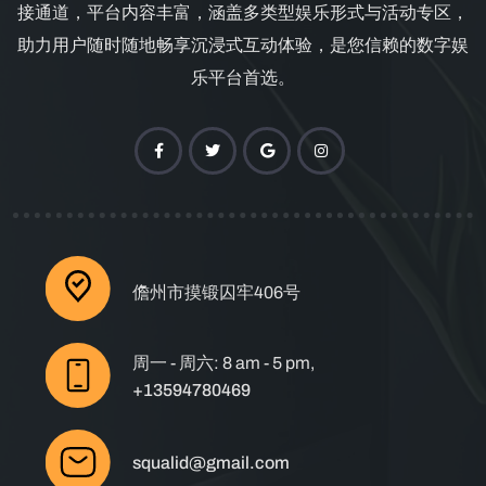
接通道，平台内容丰富，涵盖多类型娱乐形式与活动专区，
助力用户随时随地畅享沉浸式互动体验，是您信赖的数字娱
乐平台首选。
儋州市摸锻囚牢406号
周一 - 周六: 8 am - 5 pm,
+13594780469
squalid@gmail.com