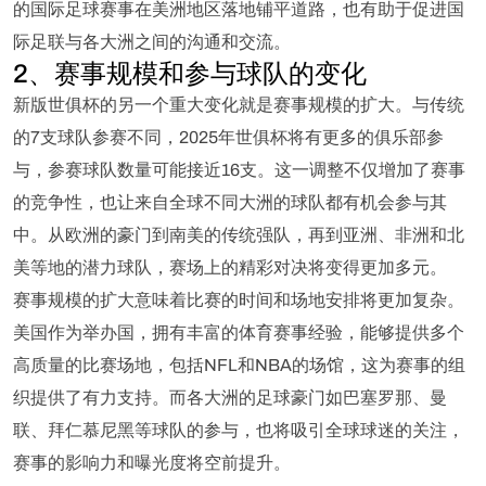
的国际足球赛事在美洲地区落地铺平道路，也有助于促进国
际足联与各大洲之间的沟通和交流。
2、赛事规模和参与球队的变化
新版世俱杯的另一个重大变化就是赛事规模的扩大。与传统
的7支球队参赛不同，2025年世俱杯将有更多的俱乐部参
与，参赛球队数量可能接近16支。这一调整不仅增加了赛事
的竞争性，也让来自全球不同大洲的球队都有机会参与其
中。从欧洲的豪门到南美的传统强队，再到亚洲、非洲和北
美等地的潜力球队，赛场上的精彩对决将变得更加多元。
赛事规模的扩大意味着比赛的时间和场地安排将更加复杂。
美国作为举办国，拥有丰富的体育赛事经验，能够提供多个
高质量的比赛场地，包括NFL和NBA的场馆，这为赛事的组
织提供了有力支持。而各大洲的足球豪门如巴塞罗那、曼
联、拜仁慕尼黑等球队的参与，也将吸引全球球迷的关注，
赛事的影响力和曝光度将空前提升。