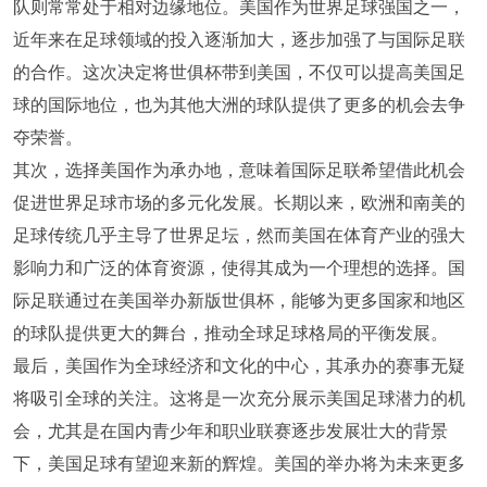
队则常常处于相对边缘地位。美国作为世界足球强国之一，
近年来在足球领域的投入逐渐加大，逐步加强了与国际足联
的合作。这次决定将世俱杯带到美国，不仅可以提高美国足
球的国际地位，也为其他大洲的球队提供了更多的机会去争
夺荣誉。
其次，选择美国作为承办地，意味着国际足联希望借此机会
促进世界足球市场的多元化发展。长期以来，欧洲和南美的
足球传统几乎主导了世界足坛，然而美国在体育产业的强大
影响力和广泛的体育资源，使得其成为一个理想的选择。国
际足联通过在美国举办新版世俱杯，能够为更多国家和地区
的球队提供更大的舞台，推动全球足球格局的平衡发展。
最后，美国作为全球经济和文化的中心，其承办的赛事无疑
将吸引全球的关注。这将是一次充分展示美国足球潜力的机
会，尤其是在国内青少年和职业联赛逐步发展壮大的背景
下，美国足球有望迎来新的辉煌。美国的举办将为未来更多