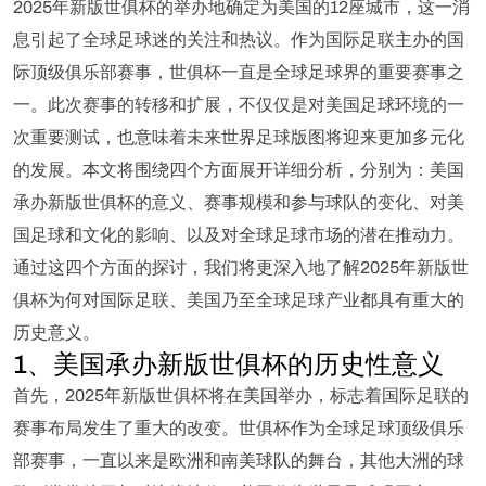
2025年新版世俱杯的举办地确定为美国的12座城市，这一消
息引起了全球足球迷的关注和热议。作为国际足联主办的国
际顶级俱乐部赛事，世俱杯一直是全球足球界的重要赛事之
一。此次赛事的转移和扩展，不仅仅是对美国足球环境的一
次重要测试，也意味着未来世界足球版图将迎来更加多元化
的发展。本文将围绕四个方面展开详细分析，分别为：美国
承办新版世俱杯的意义、赛事规模和参与球队的变化、对美
国足球和文化的影响、以及对全球足球市场的潜在推动力。
通过这四个方面的探讨，我们将更深入地了解2025年新版世
俱杯为何对国际足联、美国乃至全球足球产业都具有重大的
历史意义。
1、美国承办新版世俱杯的历史性意义
首先，2025年新版世俱杯将在美国举办，标志着国际足联的
赛事布局发生了重大的改变。世俱杯作为全球足球顶级俱乐
部赛事，一直以来是欧洲和南美球队的舞台，其他大洲的球