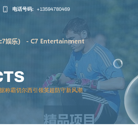
电话号码:
+13594780469
CTS
据称霸切尔西引领英超防守新风潮