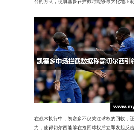
合的方式，使凯塞多在拦截时能够最大化地压
在战术执行中，凯塞多不仅关注球权的回收，
力，使得切尔西能够在抢回球权后立即发起反