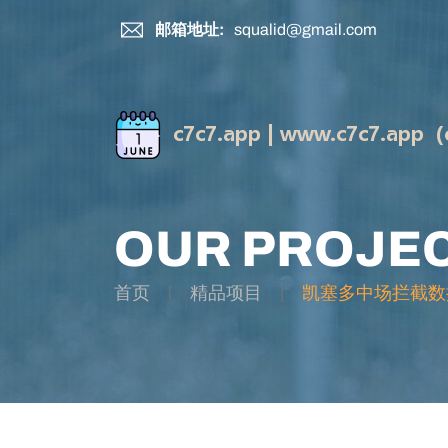
邮箱地址:
squalid@gmail.com
OUR PROJE
首页
精品项目
凯塞多中场拦截数