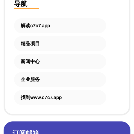
导航
解读c7c7.app
精品项目
新闻中心
企业服务
找到www.c7c7.app
订阅邮箱