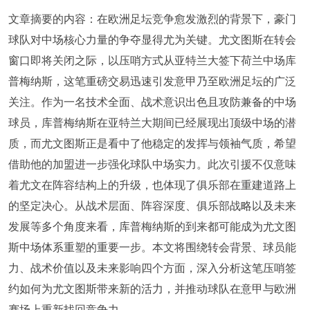
文章摘要的内容：在欧洲足坛竞争愈发激烈的背景下，豪门
球队对中场核心力量的争夺显得尤为关键。尤文图斯在转会
窗口即将关闭之际，以压哨方式从亚特兰大签下荷兰中场库
普梅纳斯，这笔重磅交易迅速引发意甲乃至欧洲足坛的广泛
关注。作为一名技术全面、战术意识出色且攻防兼备的中场
球员，库普梅纳斯在亚特兰大期间已经展现出顶级中场的潜
质，而尤文图斯正是看中了他稳定的发挥与领袖气质，希望
借助他的加盟进一步强化球队中场实力。此次引援不仅意味
着尤文在阵容结构上的升级，也体现了俱乐部在重建道路上
的坚定决心。从战术层面、阵容深度、俱乐部战略以及未来
发展等多个角度来看，库普梅纳斯的到来都可能成为尤文图
斯中场体系重塑的重要一步。本文将围绕转会背景、球员能
力、战术价值以及未来影响四个方面，深入分析这笔压哨签
约如何为尤文图斯带来新的活力，并推动球队在意甲与欧洲
赛场上重新找回竞争力。