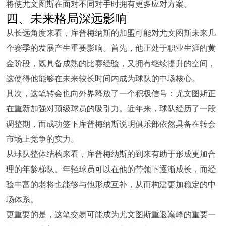
将使尤文图斯在面对不同对手时拥有更多应对方案。
四、未来格局深远影响
从长远角度来看，库普梅纳斯的加盟可能对尤文图斯未来几
个赛季的发展产生重要影响。首先，他正处于职业生涯的黄
金阶段，既具备成熟的比赛经验，又拥有继续提升的空间，
这使得他能够在未来较长时间内成为球队的中场核心。
其次，这笔转会也向外界释放了一个积极信号：尤文图斯正
在重新加强对顶级球员的吸引力。近年来，球队经历了一段
调整期，而成功签下库普梅纳斯说明俱乐部依然具备在转会
市场上竞争的实力。
从球队整体结构来看，库普梅纳斯的到来有助于形成更加合
理的年龄梯队。年轻球员可以在他的带领下逐渐成长，而经
验丰富的老将也能够与他形成互补，从而构建更加稳定的中
场体系。
更重要的是，这笔交易可能成为尤文图斯重返巅峰的重要一