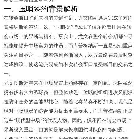
一、压哨签约背景解析
在转会窗口临近关闭的关键时刻，尤文图斯迅速完成了对库
普梅纳斯的签约，这一“压哨操作”体现了俱乐部管理层在转
会市场上的果断与精准。事实上，尤文在整个转会期都在寻
找能够提升中场实力的球员，而库普梅纳斯一直是他们重点
关注的目标之一。随着谈判逐渐深入，双方最终在最后时刻
达成协议，使这笔交易成为本次转会窗口最受瞩目的交易之
一。
尤文图斯近年来在中场配置上始终存在一定问题。球队虽然
拥有多名实力派球员，但整体缺乏一位既能组织进攻又能承
担防守任务的全能型核心。随着比赛节奏不断加快，现代足
球对中场球员的综合能力提出更高要求，而库普梅纳斯正是
这种“现代型中场”的代表人物。因此，俱乐部在转会市场上
果断投入重金，目的就是解决长期困扰球队的中场问题。
从亚特兰大的角度来看，库普梅纳斯的离队虽然令人惋惜，