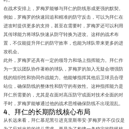
在战术安排上，罗梅罗能够与拜仁的防线形成更强的默契。
例如，罗梅罗的快速回追和精准的防守反击，可以为拜仁在
进攻时提供更多的支持，甚至在需要时，罗梅罗还可以利用
其传球能力将球队快速从防守转换为进攻。这样的战术布
置，不仅能提升拜仁的防守效率，也能为球队带来更多的进
攻机会。
此外，罗梅罗还具有一定的领导力和场上指挥能力。拜仁作
为一支以团队协作著称的球队，罗梅罗的加入无疑会增强防
线的组织性和协同作战能力。他能够指挥其他后卫球员合理
站位，确保防线的整体性和防守的有效性。这种指挥能力是
拜仁所需要的，尤其是在面对高压防守或面对技术全面的对
手时，罗梅罗能够通过他的战术思维确保防线不出现混乱。
4、拜仁的长期防线核心布局
从长远来看，拜仁慕尼黑引进克里斯蒂安·罗梅罗并不仅仅是
为了应对当前的战斗需求，更是为了构建一条稳定的防线核