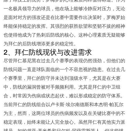
一名极具领导力的球员，他在场上能够冷静应对压力，无论
是面对对方的强攻还是在比赛中需要作出决策时，罗梅罗始
终能保持稳定的发挥。其强烈的获胜欲望和坚韧不拔的精神
也使得他成为了热刺后防线的核心。这种心理素质无疑能够
为拜仁的后防线增添更多的稳定性。
2、拜仁防线现状与改进需求
尽管拜仁慕尼黑在过去几个赛季的表现仍然强劲，但他们的
防线问题一直是球队面临的一个不容忽视的隐患。在过去几
个赛季里，拜仁的防守并未达到顶级水平，尤其是在大赛
中，防线的漏洞曾被对手频频利用。尤其是拜仁的中卫组
合，时常因为伤病或状态起伏，难以形成稳定的防守体系。
当前拜仁的防线组合以卢卡斯·埃尔南德斯和本杰明·帕瓦尔
为主，然而，这两位球员的伤病频发以及在关键比赛中的不
稳定表现，始终未能让人完全放心。虽然拜仁有其他实力派
球员，如约书亚·基米希和日尔科·冈萨雷斯等人，但这些球