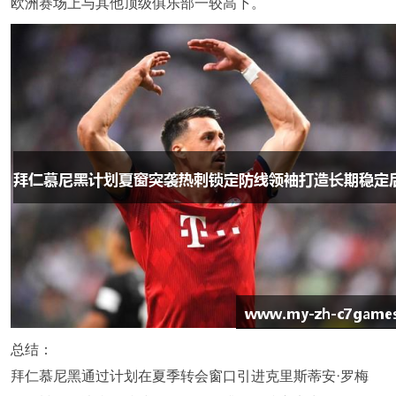
欧洲赛场上与其他顶级俱乐部一较高下。
总结：
拜仁慕尼黑通过计划在夏季转会窗口引进克里斯蒂安·罗梅