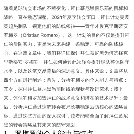
随着足球转会市场的不断变化，拜仁慕尼黑俱乐部的目标和
战略一直在动态调整。2024年夏季转会窗口，拜仁计划突袭
英超热刺队，锁定他们的防线领袖——青年才俊克里斯蒂安·
罗梅罗（Cristian Romero）。这一计划的目的不仅是提升拜
仁的后防实力，更是为未来构建一条稳定、可靠的防线核
心。在这篇文章中，我们将详细探讨拜仁慕尼黑为何选择克
里斯蒂安·罗梅罗，拜仁如何通过此次转会提升球队整体防守
水平，以及这笔交易背后的深远意义。具体来说，文章将从
四个方面进行阐述：首先，分析罗梅罗的个人能力与特点；
其次，探讨拜仁慕尼黑当前防线的现状与改进需求；接下
来，评估罗梅罗加盟拜仁的战术意义和潜在的技术提升；最
后，分析拜仁通过这笔转会布局长期稳定后防核心的战略目
标。通过这些方面的深入探讨，读者能够全面了解拜仁慕尼
黑的转会策略及其未来的防守规划。
1、罗梅罗的个人能力与特点