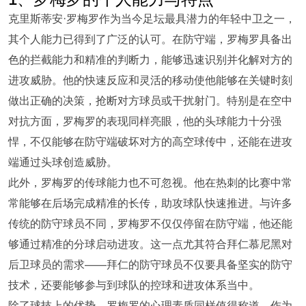
克里斯蒂安·罗梅罗作为当今足坛最具潜力的年轻中卫之一，
其个人能力已得到了广泛的认可。在防守端，罗梅罗具备出
色的拦截能力和精准的判断力，能够迅速识别并化解对方的
进攻威胁。他的快速反应和灵活的移动使他能够在关键时刻
做出正确的决策，抢断对方球员或干扰射门。特别是在空中
对抗方面，罗梅罗的表现同样亮眼，他的头球能力十分强
悍，不仅能够在防守端破坏对方的高空球传中，还能在进攻
端通过头球创造威胁。
此外，罗梅罗的传球能力也不可忽视。他在热刺的比赛中常
常能够在后场完成精准的长传，助攻球队快速推进。与许多
传统的防守球员不同，罗梅罗不仅仅停留在防守端，他还能
够通过精准的分球启动进攻。这一点尤其符合拜仁慕尼黑对
后卫球员的需求——拜仁的防守球员不仅要具备坚实的防守
技术，还要能够参与到球队的控球和进攻体系当中。
除了球技上的优势，罗梅罗的心理素质同样值得称道。作为