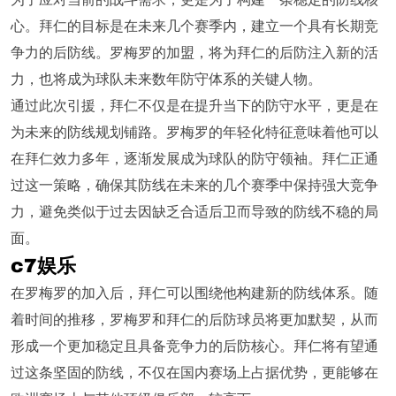
心。拜仁的目标是在未来几个赛季内，建立一个具有长期竞
争力的后防线。罗梅罗的加盟，将为拜仁的后防注入新的活
力，也将成为球队未来数年防守体系的关键人物。
通过此次引援，拜仁不仅是在提升当下的防守水平，更是在
为未来的防线规划铺路。罗梅罗的年轻化特征意味着他可以
在拜仁效力多年，逐渐发展成为球队的防守领袖。拜仁正通
过这一策略，确保其防线在未来的几个赛季中保持强大竞争
力，避免类似于过去因缺乏合适后卫而导致的防线不稳的局
面。
c7娱乐
在罗梅罗的加入后，拜仁可以围绕他构建新的防线体系。随
着时间的推移，罗梅罗和拜仁的后防球员将更加默契，从而
形成一个更加稳定且具备竞争力的后防核心。拜仁将有望通
过这条坚固的防线，不仅在国内赛场上占据优势，更能够在