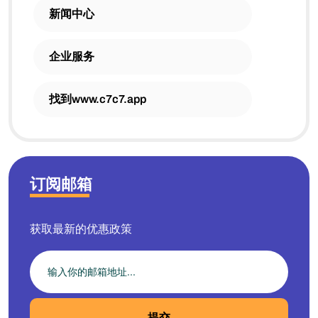
新闻中心
企业服务
找到www.c7c7.app
订阅邮箱
获取最新的优惠政策
提交