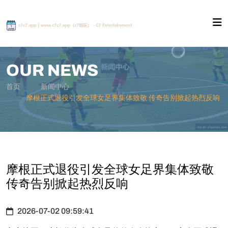
OUR NEWS
首页
新闻中心
摩根正式退役引发全球女足界集体致敬 传奇告别掀起热烈反响
摩根正式退役引发全球女足界集体致敬
传奇告别掀起热烈反响
2026-07-02 09:59:41