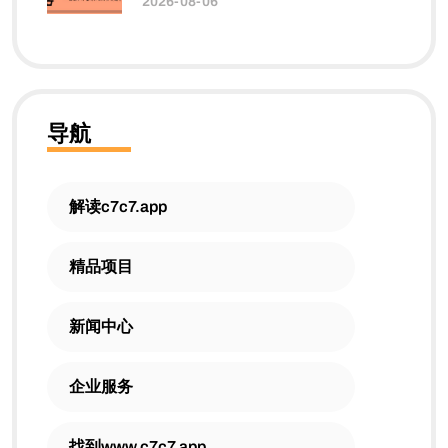
2026-08-06
导航
解读c7c7.app
精品项目
新闻中心
企业服务
找到www.c7c7.app