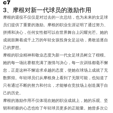
c7
3、摩根对新一代球员的激励作用
摩根的退役不仅仅是对过去的一次总结，也为未来的女足球
员们提供了重要的激励。摩根的职业生涯证明了通过努力、
拼搏和决心，任何女性都可以在世界舞台上闪耀光芒。她的
成就鼓舞着成千上万的年轻女孩投身女足运动，勇敢追逐自
己的梦想。
摩根的职业精神和敬业态度为新一代女足球员树立了楷模。
她的每一场比赛都充满了激情与决心，每一次训练都毫不懈
怠，正是这种不懈追求卓越的态度，使她在球场上成就了无
数辉煌。年轻球员们从摩根身上看到了无限可能，也知道了
只有通过不断的努力和付出，才能够在竞技场上创造属于自
己的历史。
摩根的激励作用不仅体现在她的职业成就上，她的乐观、坚
韧和积极的心态也给了年轻球员更多的正能量。她曾多次公