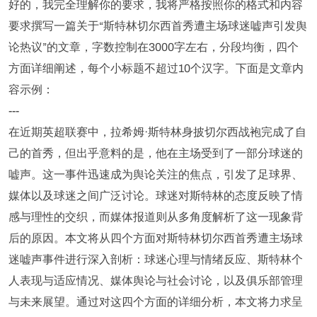
好的，我完全理解你的要求，我将严格按照你的格式和内容
要求撰写一篇关于“斯特林切尔西首秀遭主场球迷嘘声引发舆
论热议”的文章，字数控制在3000字左右，分段均衡，四个
方面详细阐述，每个小标题不超过10个汉字。下面是文章内
容示例：
---
在近期英超联赛中，拉希姆·斯特林身披切尔西战袍完成了自
己的首秀，但出乎意料的是，他在主场受到了一部分球迷的
嘘声。这一事件迅速成为舆论关注的焦点，引发了足球界、
媒体以及球迷之间广泛讨论。球迷对斯特林的态度反映了情
感与理性的交织，而媒体报道则从多角度解析了这一现象背
后的原因。本文将从四个方面对斯特林切尔西首秀遭主场球
迷嘘声事件进行深入剖析：球迷心理与情绪反应、斯特林个
人表现与适应情况、媒体舆论与社会讨论，以及俱乐部管理
与未来展望。通过对这四个方面的详细分析，本文将力求呈