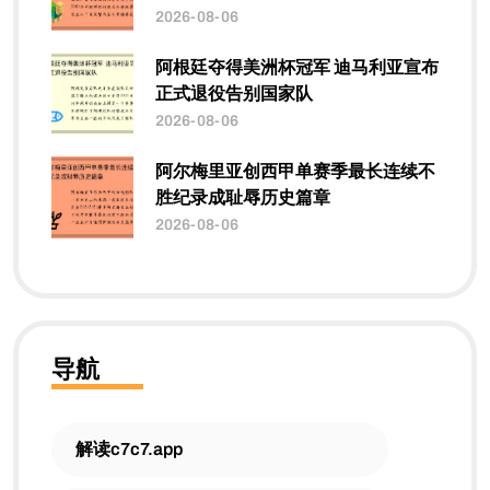
2026-08-06
阿根廷夺得美洲杯冠军 迪马利亚宣布
正式退役告别国家队
2026-08-06
阿尔梅里亚创西甲单赛季最长连续不
胜纪录成耻辱历史篇章
2026-08-06
导航
解读c7c7.app