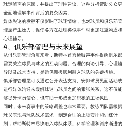
球迷嘘声的原因，并提出了理性建议。这种分析帮助公众更
全面地理解事件背后的复杂因素。
媒体舆论的发酵不仅影响了球迷情绪，也对球员和俱乐部管
理层产生压力，促使各方在处理类似事件时更加注重沟通和
心理辅导。
4、俱乐部管理与未来展望
从俱乐部管理角度来看，斯特林首秀遭嘘声事件提醒俱乐部
需要关注球员与球迷的互动问题。合理的舆论引导、心理辅
导以及战术支持，是确保新援顺利融入球队的关键措施。
俱乐部管理层可以通过公开表达支持、安排球员见面活动或
进行媒体沟通来缓解球迷与球员之间的紧张关系。这不仅能
够提升球员信心，也有助于形成更加积极的主场氛围。
同时，未来赛事中的策略调整也非常重要。教练团队需根据
球员表现与球队战术需求，制定合理的上场安排和训练计
划，帮助斯特林尽快融入球队体系。科学管理和循序渐进的