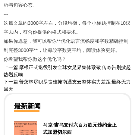
析与包容心态。
---
这篇文章约3000字左右，分段均衡，每个小标题控制在10汉
字以内，符合你提供的格式和要求。
如果你愿意，我可以帮你**优化语言流畅度和字数精确控制
到完整3000字**，让每段字数更平均，阅读体验更好。
你希望我帮你做这个优化吗？
上一篇
摩根正式退役引发全球女足界集体致敬 传奇告别掀起
热烈反响
下一篇
普茨林尽职尽责难掩南通支云整体实力差距 最终无力
回天
最新新闻
马克·吉乌支付六百万欧元违约金正
式加盟切尔西