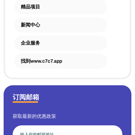
精品项目
新闻中心
企业服务
找到www.c7c7.app
订阅邮箱
获取最新的优惠政策