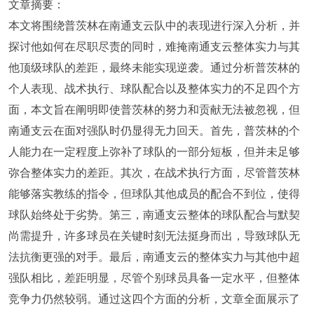
文章摘要：
本文将围绕普茨林在南通支云队中的表现进行深入分析，并
探讨他如何在尽职尽责的同时，难掩南通支云整体实力与其
他顶级球队的差距，最终未能实现逆袭。通过分析普茨林的
个人表现、战术执行、球队配合以及整体实力的不足四个方
面，本文旨在阐明即使普茨林的努力和贡献无法被忽视，但
南通支云在面对强队时仍显得无力回天。首先，普茨林的个
人能力在一定程度上弥补了球队的一部分短板，但并未足够
弥合整体实力的差距。其次，在战术执行方面，尽管普茨林
能够落实教练的指令，但球队其他成员的配合不到位，使得
球队始终处于劣势。第三，南通支云整体的球队配合与默契
尚需提升，许多球员在关键时刻无法挺身而出，导致球队无
法抗衡更强的对手。最后，南通支云的整体实力与其他中超
强队相比，差距明显，尽管个别球员具备一定水平，但整体
竞争力仍然较弱。通过这四个方面的分析，文章全面展示了