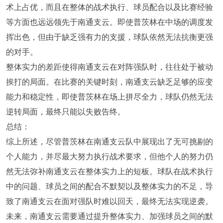
术上占优，而且在整体的战术执行、球员配合以及比赛经验
等方面也远远领先于南通支云。即使普茨林在中场的调度发
挥出色，但由于缺乏强有力的支援，球队依然无法抗衡更强
的对手。
整体实力的差距使得南通支云在对阵强队时，往往处于被动
挨打的局面。在比赛的关键时刻，南通支云缺乏足够的应变
能力和稳定性，即使普茨林在场上拼尽全力，球队仍然无法
逆转局面，最终只能以失败告终。
总结：
综上所述，尽管普茨林在南通支云队中展现出了无可挑剔的
个人能力，并尽最大努力执行战术要求，但他个人的努力仍
然无法弥补南通支云在整体实力上的短板。球队在战术执行
中的问题、球员之间的配合不默契以及整体实力的不足，导
致了南通支云在面对强队时难以回天，最终无法实现逆袭。
未来，南通支云需要通过提升整体实力、加强球员之间的默