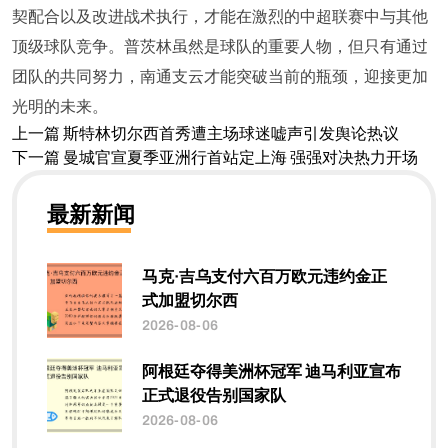
契配合以及改进战术执行，才能在激烈的中超联赛中与其他
顶级球队竞争。普茨林虽然是球队的重要人物，但只有通过
团队的共同努力，南通支云才能突破当前的瓶颈，迎接更加
光明的未来。
上一篇
斯特林切尔西首秀遭主场球迷嘘声引发舆论热议
下一篇
曼城官宣夏季亚洲行首站定上海 强强对决热力开场
最新新闻
马克·吉乌支付六百万欧元违约金正
式加盟切尔西
2026-08-06
阿根廷夺得美洲杯冠军 迪马利亚宣布
正式退役告别国家队
2026-08-06