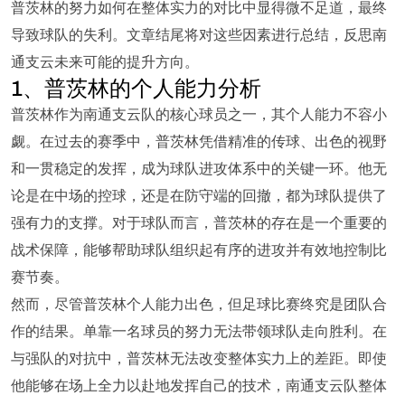
普茨林的努力如何在整体实力的对比中显得微不足道，最终
导致球队的失利。文章结尾将对这些因素进行总结，反思南
通支云未来可能的提升方向。
1、普茨林的个人能力分析
普茨林作为南通支云队的核心球员之一，其个人能力不容小
觑。在过去的赛季中，普茨林凭借精准的传球、出色的视野
和一贯稳定的发挥，成为球队进攻体系中的关键一环。他无
论是在中场的控球，还是在防守端的回撤，都为球队提供了
强有力的支撑。对于球队而言，普茨林的存在是一个重要的
战术保障，能够帮助球队组织起有序的进攻并有效地控制比
赛节奏。
然而，尽管普茨林个人能力出色，但足球比赛终究是团队合
作的结果。单靠一名球员的努力无法带领球队走向胜利。在
与强队的对抗中，普茨林无法改变整体实力上的差距。即使
他能够在场上全力以赴地发挥自己的技术，南通支云队整体