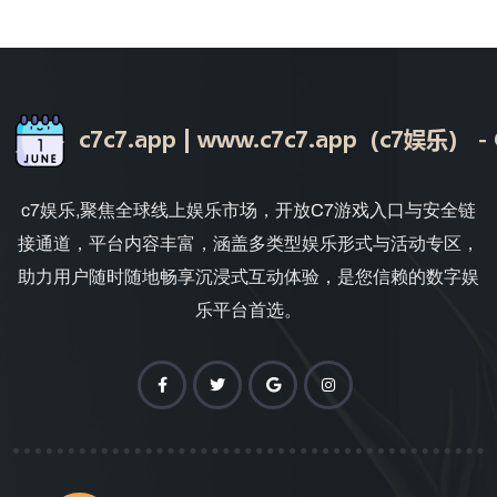
c7娱乐,聚焦全球线上娱乐市场，开放C7游戏入口与安全链
接通道，平台内容丰富，涵盖多类型娱乐形式与活动专区，
助力用户随时随地畅享沉浸式互动体验，是您信赖的数字娱
乐平台首选。