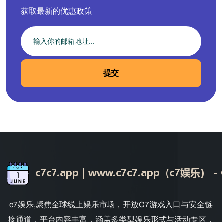
获取最新的优惠政策
提交
c7娱乐,聚焦全球线上娱乐市场，开放C7游戏入口与安全链
接通道，平台内容丰富，涵盖多类型娱乐形式与活动专区，