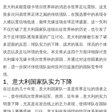
意大利未能晋级卡塔尔世界杯的消息令世界足坛震惊。这支
曾多次问鼎世界足球之巅的传统强队，在预选赛中的表现令
人难以置信地低迷，最终无缘这场全球足球盛宴。这一失利
不仅打破了意大利国家队连续出征世界杯的历史，也引发了
关于足球强队逐渐衰退的广泛讨论。意大利的惨败引发了诸
多层面的反思：球队实力的下降、战术的落后、球员的个体
状态以及足坛环境的变化。本文将从这四个方面详细探讨意
大利爆冷无缘卡塔尔世界杯的原因，并通过对这些因素的分
析，进一步探讨传统强队如何应对日益激烈的国际竞争环
境。
1、意大利国家队实力下降
在过去的几十年里，意大利国家队一直是世界足坛的强者之
一，曾夺得四次世界杯冠军。然而，近年来，意大利的实力
明显下降，尤其是在攻击线上的乏力表现，使得球队在国际
赛场上屡屡受挫。以往，意大利依靠强悍的防守体系和精湛