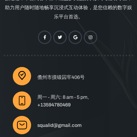
助力用户随时随地畅享沉浸式互动体验，是您信赖的数字娱
乐平台首选。
儋州市摸锻囚牢406号
周一 - 周六: 8 am - 5 pm,
+13594780469
squalid@gmail.com