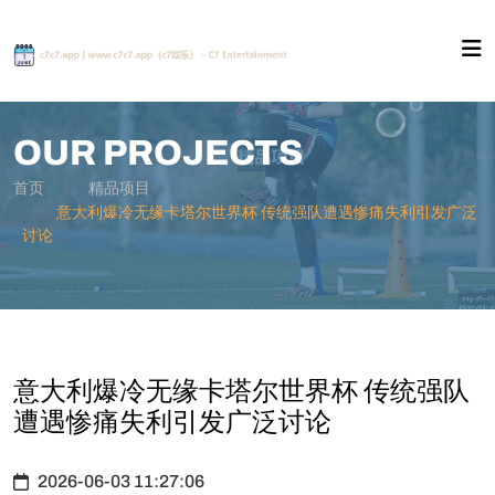
OUR PROJECTS
首页
精品项目
意大利爆冷无缘卡塔尔世界杯 传统强队遭遇惨痛失利引发广泛
讨论
意大利爆冷无缘卡塔尔世界杯 传统强队
遭遇惨痛失利引发广泛讨论
2026-06-03 11:27:06